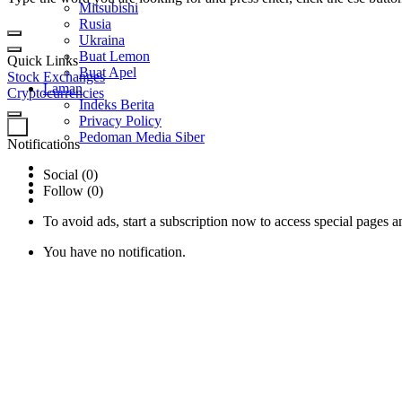
Mitsubishi
Rusia
Ukraina
Buat Lemon
Quick Links
Buat Apel
Stock Exchanges
Laman
Cryptocurrencies
Indeks Berita
Privacy Policy
0
Pedoman Media Siber
Notifications
Social (0)
Follow (0)
To avoid ads, start a subscription now to access special pages an
You have no notification.