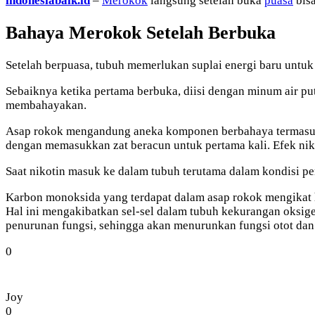
indonesiabaik.id
–
Merokok
langsung setelah buka
puasa
bisa
Bahaya Merokok Setelah Berbuka
Setelah berpuasa, tubuh memerlukan suplai energi baru untuk
Sebaiknya ketika pertama berbuka, diisi dengan minum air p
membahayakan.
Asap rokok mengandung aneka komponen berbahaya termasuk ni
dengan memasukkan zat beracun untuk pertama kali. Efek nik
Saat nikotin masuk ke dalam tubuh terutama dalam kondisi pe
Karbon monoksida yang terdapat dalam asap rokok mengikat h
Hal ini mengakibatkan sel-sel dalam tubuh kekurangan oksige
penurunan fungsi, sehingga akan menurunkan fungsi otot dan ja
0
Joy
0