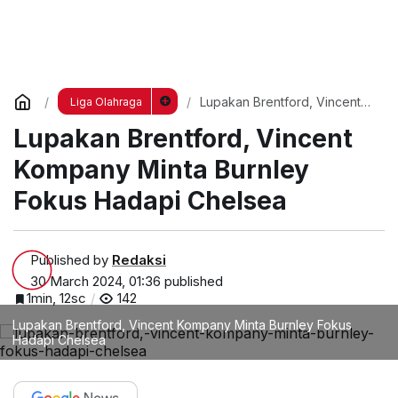
Lupakan Brentford, Vincent
Liga Olahraga
Kompany Minta Burnley Fokus
Lupakan Brentford, Vincent
Hadapi Chelsea
Kompany Minta Burnley
Fokus Hadapi Chelsea
Published by
Redaksi
30 March 2024, 01:36
published
1min, 12sc
142
Lupakan Brentford, Vincent Kompany Minta Burnley Fokus
Hadapi Chelsea