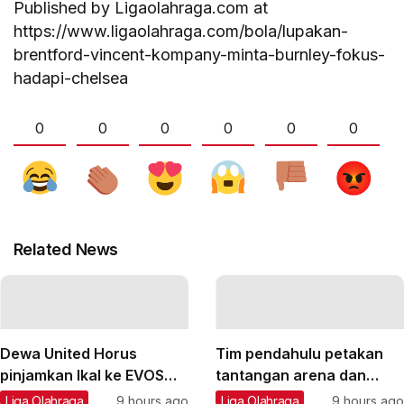
Published by Ligaolahraga.com at
https://www.ligaolahraga.com/bola/lupakan-
brentford-vincent-kompany-minta-burnley-fokus-
hadapi-chelsea
0
0
0
0
0
0
Related News
Dewa United Horus
Tim pendahulu petakan
pinjamkan Ikal ke EVOS
tantangan arena dan
Divine
transportasi Asian Games
Liga Olahraga
9 hours ago
Liga Olahraga
9 hours ago