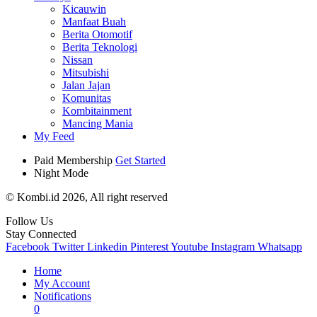
Kicauwin
Manfaat Buah
Berita Otomotif
Berita Teknologi
Nissan
Mitsubishi
Jalan Jajan
Komunitas
Kombitainment
Mancing Mania
My Feed
Paid Membership
Get Started
Night Mode
© Kombi.id 2026, All right reserved
Follow Us
Stay Connected
Facebook
Twitter
Linkedin
Pinterest
Youtube
Instagram
Whatsapp
Home
My Account
Notifications
0