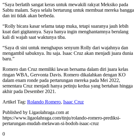
“Saya berlatih sangat keras untuk mewakili rakyat Meksiko pada
Sabtu malam. Saya selalu bertarung untuk membuat mereka bangga
dan ini tidak akan berbeda.
“Rolly bicara kasar selama tatap muka, tetapi suaranya jauh lebih
kuat dari gigitannya. Saya hanya ingin menghantamnya berulang
kali di wajah saat waktunya tiba.
“Saya di sini untuk menghapus senyum Rolly dari wajahnya dan
mengambil sabuknya. Itu saja. Isaac Cruz akan menjadi juara dunia
baru.”
Romero dan Cruz memiliki lawan bersama dalam diri juara kelas
ringan WBA, Gervonta Davis. Romero dikalahkan dengan KO
dalam enam ronde pada pertarungan mereka pada Mei 2022,
sementara Cruz menjadi hanya petinju kedua yang bertahan hingga
akhir pada Desember 2021.
Artikel Tag:
Rolando Romero
,
Isaac Cruz
Published by Ligaolahraga.com at
https://www.ligaolahraga.com/tinju/rolando-romero-prediksi-
pertarungan-mudah-melawan-si-bodoh-isaac-cruz
0