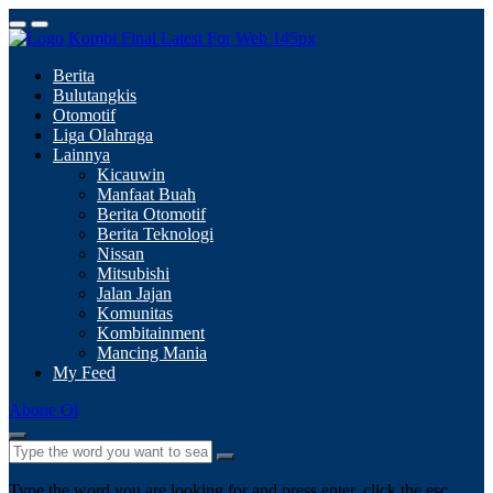
Berita
Bulutangkis
Otomotif
Liga Olahraga
Lainnya
Kicauwin
Manfaat Buah
Berita Otomotif
Berita Teknologi
Nissan
Mitsubishi
Jalan Jajan
Komunitas
Kombitainment
Mancing Mania
My Feed
Abone Ol
Type the word you are looking for and press enter, click the esc