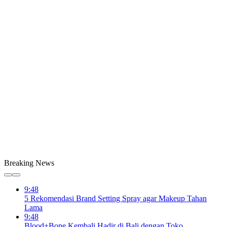
Breaking News
9:48
5 Rekomendasi Brand Setting Spray agar Makeup Tahan
Lama
9:48
Blood+Bone Kembali Hadir di Bali dengan Toko