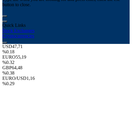
button to close.
Quick Links
Stock Exchanges
Cryptocurrencies
USD
47,71
%0.18
EURO
55,19
%0.32
GBP
64,48
%0.38
EURO/USD
1,16
%0.29