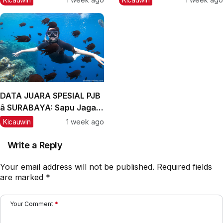
dan Labubu Double
Winner, Messi Naik
Peringkat
DATA JUARA SPESIAL PJB
â SURABAYA: Sapu Jagad
Nyaris Meraih Hatrik
Kicauwin
1 week ago
Write a Reply
Your email address will not be published.
Required fields
are marked
*
Your Comment
*