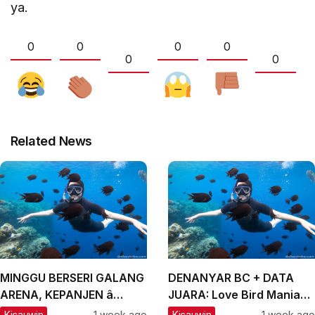
ya.
0
0
0
0
0
0
Related News
MINGGU BERSERI GALANG
DENANYAR BC + DATA
ARENA, KEPANJEN â
JUARA: Love Bird Mania
MALANG, #2: CH Lexus
Incar Piala Mandor
Kicauwin
1 week ago
Kicauwin
1 week ago