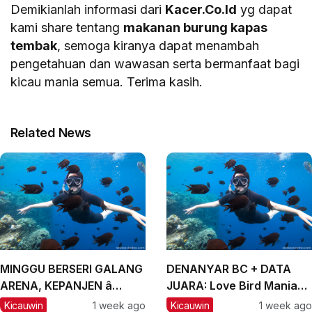
Demikianlah informasi dari
Kacer.Co.Id
yg dapat
kami share tentang
makanan burung kapas
tembak
, semoga kiranya dapat menambah
pengetahuan dan wawasan serta bermanfaat bagi
kicau mania semua. Terima kasih.
Related News
MINGGU BERSERI GALANG
DENANYAR BC + DATA
ARENA, KEPANJEN â
JUARA: Love Bird Mania
MALANG, #2: CH Lexus
Incar Piala Mandor
Kicauwin
1 week ago
Kicauwin
1 week ago