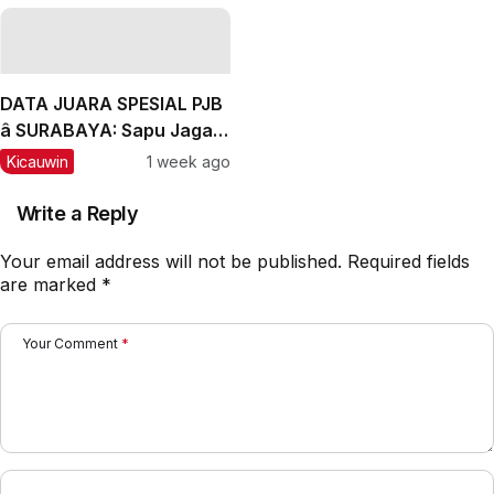
dan Labubu Double
Winner, Messi Naik
Peringkat
DATA JUARA SPESIAL PJB
â SURABAYA: Sapu Jagad
Nyaris Meraih Hatrik
Kicauwin
1 week ago
Write a Reply
Your email address will not be published.
Required fields
are marked
*
Your Comment
*