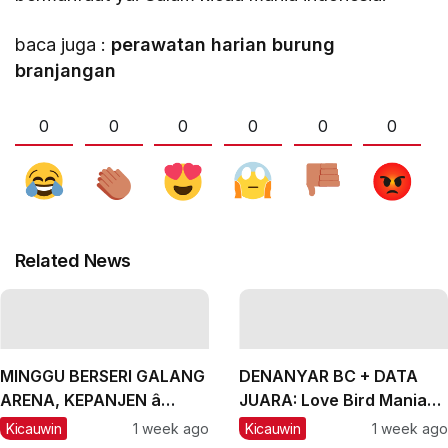
baca juga :
perawatan harian burung
branjangan
0
0
0
0
0
0
Related News
MINGGU BERSERI GALANG
DENANYAR BC + DATA
ARENA, KEPANJEN â
JUARA: Love Bird Mania
MALANG, #2: CH Lexus
Incar Piala Mandor
Kicauwin
1 week ago
Kicauwin
1 week ago