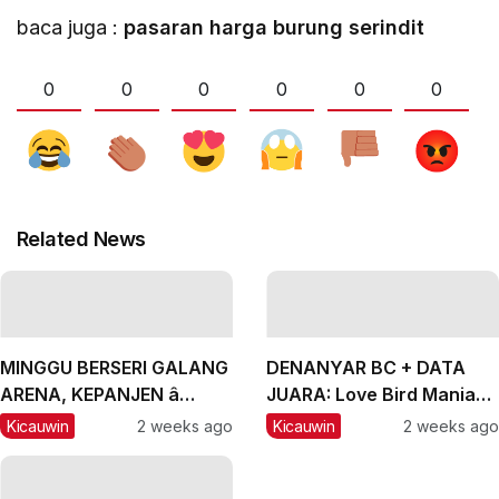
baca juga :
pasaran harga burung serindit
0
0
0
0
0
0
Related News
MINGGU BERSERI GALANG
DENANYAR BC + DATA
ARENA, KEPANJEN â
JUARA: Love Bird Mania
MALANG, #2: CH Lexus
Incar Piala Mandor
Kicauwin
2 weeks ago
Kicauwin
2 weeks ago
dan Labubu Double
Winner, Messi Naik