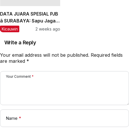
Peringkat
DATA JUARA SPESIAL PJB
â SURABAYA: Sapu Jagad
Nyaris Meraih Hatrik
Kicauwin
2 weeks ago
Write a Reply
Your email address will not be published.
Required fields
are marked
*
Your Comment
*
Name
*