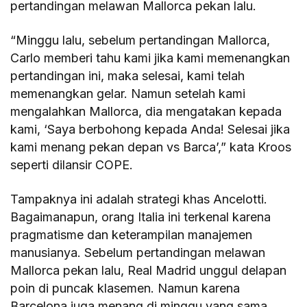
pertandingan melawan Mallorca pekan lalu.
“Minggu lalu, sebelum pertandingan Mallorca,
Carlo memberi tahu kami jika kami memenangkan
pertandingan ini, maka selesai, kami telah
memenangkan gelar. Namun setelah kami
mengalahkan Mallorca, dia mengatakan kepada
kami, ‘Saya berbohong kepada Anda! Selesai jika
kami menang pekan depan vs Barca’,” kata Kroos
seperti dilansir COPE.
Tampaknya ini adalah strategi khas Ancelotti.
Bagaimanapun, orang Italia ini terkenal karena
pragmatisme dan keterampilan manajemen
manusianya. Sebelum pertandingan melawan
Mallorca pekan lalu, Real Madrid unggul delapan
poin di puncak klasemen. Namun karena
Barcelona juga menang di minggu yang sama,