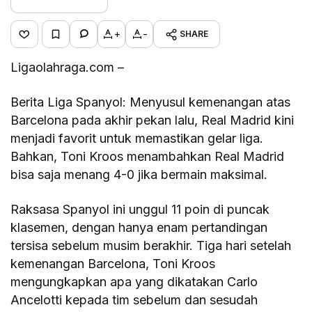
+
-
SHARE
Ligaolahraga.com –
Berita Liga Spanyol: Menyusul kemenangan atas
Barcelona pada akhir pekan lalu, Real Madrid kini
menjadi favorit untuk memastikan gelar liga.
Bahkan, Toni Kroos menambahkan Real Madrid
bisa saja menang 4-0 jika bermain maksimal.
Raksasa Spanyol ini unggul 11 ​​poin di puncak
klasemen, dengan hanya enam pertandingan
tersisa sebelum musim berakhir. Tiga hari setelah
kemenangan Barcelona, ​​​​Toni Kroos
mengungkapkan apa yang dikatakan Carlo
Ancelotti kepada tim sebelum dan sesudah