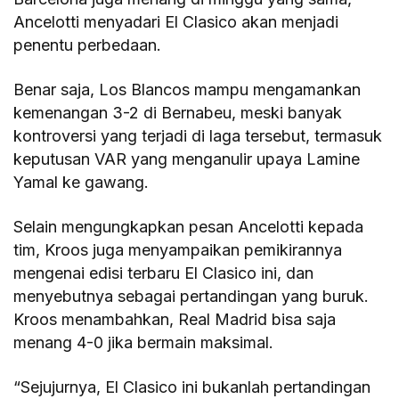
Ancelotti menyadari El Clasico akan menjadi
penentu perbedaan.
Benar saja, Los Blancos mampu mengamankan
kemenangan 3-2 di Bernabeu, meski banyak
kontroversi yang terjadi di laga tersebut, termasuk
keputusan VAR yang menganulir upaya Lamine
Yamal ke gawang.
Selain mengungkapkan pesan Ancelotti kepada
tim, Kroos juga menyampaikan pemikirannya
mengenai edisi terbaru El Clasico ini, dan
menyebutnya sebagai pertandingan yang buruk.
Kroos menambahkan, Real Madrid bisa saja
menang 4-0 jika bermain maksimal.
“Sejujurnya, El Clasico ini bukanlah pertandingan