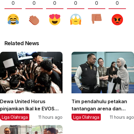
0
0
0
0
0
0
Related News
Dewa United Horus
Tim pendahulu petakan
pinjamkan Ikal ke EVOS
tantangan arena dan
Divine
transportasi Asian Games
Liga Olahraga
11 hours ago
Liga Olahraga
11 hours ago