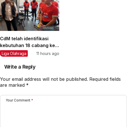
CdM telah identifikasi
kebutuhan 18 cabang ke
Asian Games 2026
Liga Olahraga
11 hours ago
Write a Reply
Your email address will not be published.
Required fields
are marked
*
Your Comment
*