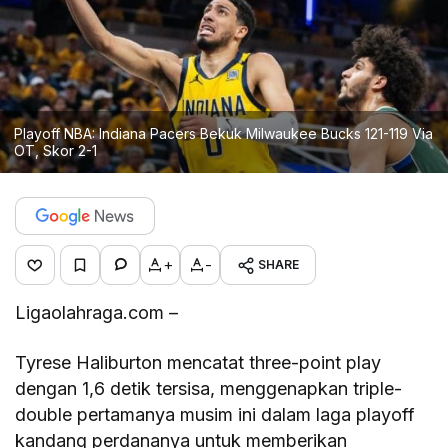
Playoff NBA: Indiana Pacers Bekuk Milwaukee Bucks 121-119 Via
OT, Skor 2-1
+
-
SHARE
Ligaolahraga.com –
Tyrese Haliburton mencatat three-point play
dengan 1,6 detik tersisa, menggenapkan triple-
double pertamanya musim ini dalam laga playoff
kandang perdananya untuk memberikan