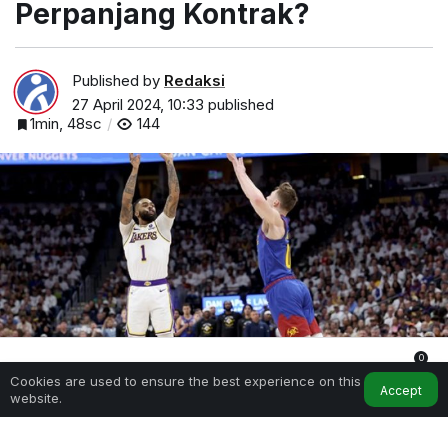
Perpanjang Kontrak?
Published by
Redaksi
27 April 2024, 10:33
published
1min, 48sc
144
0
D’Angelo Russell Bakal Pertimbangkan Tidak Perpanjang
Cookies are used to ensure the best experience on this
Kontrak?
Home
My Account
Notifications
Accept
website.