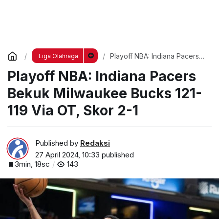
Playoff NBA: Indiana Pacers
Liga Olahraga
Bekuk Milwaukee Bucks 121-
Playoff NBA: Indiana Pacers
119 Via OT, Skor 2-1
Bekuk Milwaukee Bucks 121-
119 Via OT, Skor 2-1
Published by
Redaksi
27 April 2024, 10:33
published
3min, 18sc
143