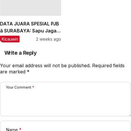
Winner, Messi Naik
Peringkat
DATA JUARA SPESIAL PJB
â SURABAYA: Sapu Jagad
Nyaris Meraih Hatrik
Kicauwin
2 weeks ago
Write a Reply
Your email address will not be published.
Required fields
are marked
*
Your Comment
*
Name
*