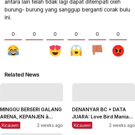
antara lain telah tidak lagi dapat ditempati oleh
burung- burung yang sanggup berganti corak bulu
ini.
0
0
0
0
0
0
Related News
MINGGU BERSERI GALANG
DENANYAR BC + DATA
ARENA, KEPANJEN â
JUARA: Love Bird Mania
MALANG, #2: CH Lexus
Incar Piala Mandor
Kicauwin
2 weeks ago
Kicauwin
2 weeks ago
dan Labubu Double