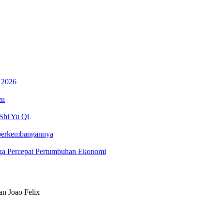
 2026
en
Shi Yu Qi
 perkembangannya
gga Percepat Pertumbuhan Ekonomi
an Joao Felix