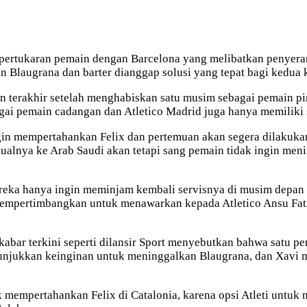
 pertukaran pemain dengan Barcelona yang melibatkan penyerang
 Blaugrana dan barter dianggap solusi yang tepat bagi kedua 
 terakhir setelah menghabiskan satu musim sebagai pemain pin
agai pemain cadangan dan Atletico Madrid juga hanya memilik
in mempertahankan Felix dan pertemuan akan segera dilakukan
ualnya ke Arab Saudi akan tetapi sang pemain tidak ingin men
i mereka hanya ingin meminjam kembali servisnya di musim dep
empertimbangkan untuk menawarkan kepada Atletico Ansu Fati s
kabar terkini seperti dilansir Sport menyebutkan bahwa satu pe
nunjukkan keinginan untuk meninggalkan Blaugrana, dan Xavi 
mempertahankan Felix di Catalonia, karena opsi Atleti untuk 