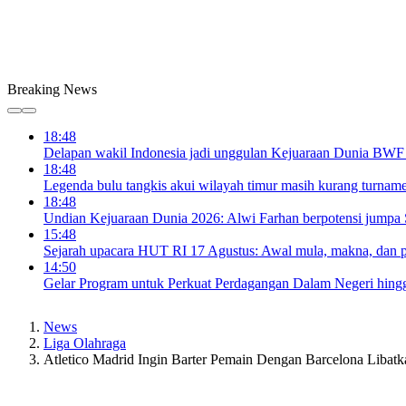
Breaking News
18:48
Delapan wakil Indonesia jadi unggulan Kejuaraan Dunia BWF
18:48
Legenda bulu tangkis akui wilayah timur masih kurang turnam
18:48
Undian Kejuaraan Dunia 2026: Alwi Farhan berpotensi jumpa 
15:48
Sejarah upacara HUT RI 17 Agustus: Awal mula, makna, dan
14:50
Gelar Program untuk Perkuat Perdagangan Dalam Negeri hin
News
Liga Olahraga
Atletico Madrid Ingin Barter Pemain Dengan Barcelona Libatk