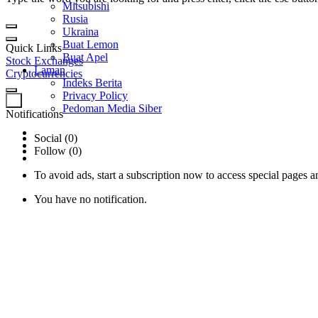
Mitsubishi
Rusia
Ukraina
Buat Lemon
Quick Links
Buat Apel
Stock Exchanges
Laman
Cryptocurrencies
Indeks Berita
Privacy Policy
0
Pedoman Media Siber
Notifications
Social (0)
Follow (0)
To avoid ads, start a subscription now to access special pages an
You have no notification.