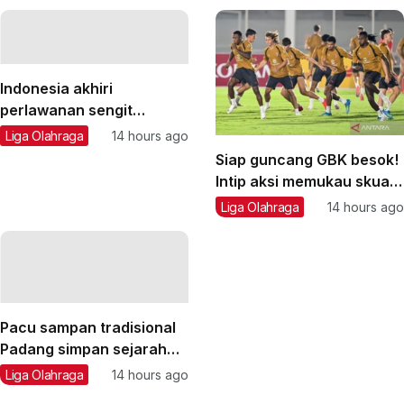
Indonesia akhiri
perlawanan sengit
Vietnam 3-2
Liga Olahraga
14 hours ago
Siap guncang GBK besok!
Intip aksi memukau skuad
AC Milan di Senayan
Liga Olahraga
14 hours ago
sebelum jamu Chelsea
Pacu sampan tradisional
Padang simpan sejarah
dan semangat
Liga Olahraga
14 hours ago
kebersamaan