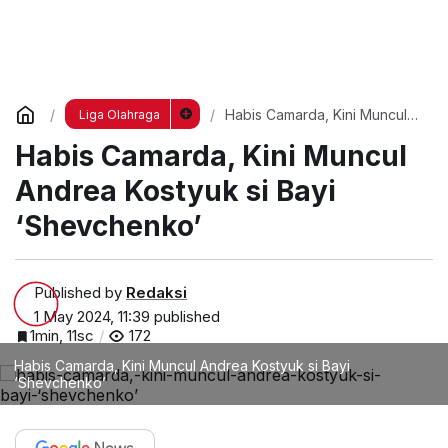
Habis Camarda, Kini Muncul
Liga Olahraga
Andrea Kostyuk si Bayi
Habis Camarda, Kini Muncul
‘Shevchenko’
Andrea Kostyuk si Bayi
‘Shevchenko’
Published by
Redaksi
1 May 2024, 11:39
published
1min, 11sc
172
Habis Camarda, Kini Muncul Andrea Kostyuk si Bayi
‘Shevchenko’