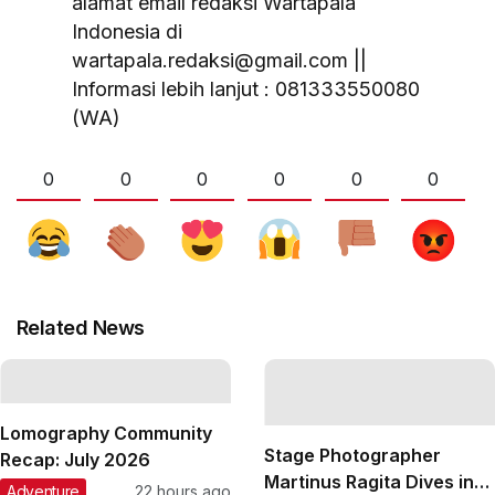
alamat email redaksi Wartapala
Indonesia di
wartapala.redaksi@gmail.com ||
Informasi lebih lanjut : 081333550080
(WA)
0
0
0
0
0
0
Related News
Lomography Community
Stage Photographer
Recap: July 2026
Martinus Ragita Dives into
Adventure
22 hours ago