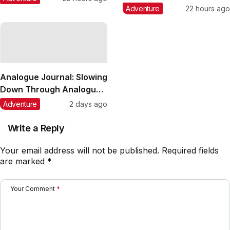
the World of Lomography
Adventure
22 hours ago
Analogue Journal: Slowing
Down Through Analogue
Art with Lin (linnpingg__)
Adventure
2 days ago
Write a Reply
Your email address will not be published.
Required fields
are marked
*
Your Comment
*