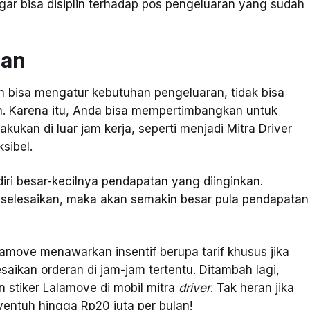
gar bisa disiplin terhadap pos pengeluaran yang sudah
han
 bisa mengatur kebutuhan pengeluaran, tidak bisa
. Karena itu, Anda bisa mempertimbangkan untuk
ukan di luar jam kerja, seperti menjadi Mitra Driver
sibel.
iri besar-kecilnya pendapatan yang diinginkan.
iselesaikan, maka akan semakin besar pula pendapatan
amove menawarkan insentif berupa tarif khusus jika
aikan orderan di jam-jam tertentu. Ditambah lagi,
 stiker Lalamove di mobil mitra
driver
. Tak heran jika
nyentuh
hingga Rp20 juta per bulan!