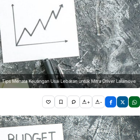
Tips Menata Keuangan Usai Lebaran untuk Mitra Driver Lalamove
+
-