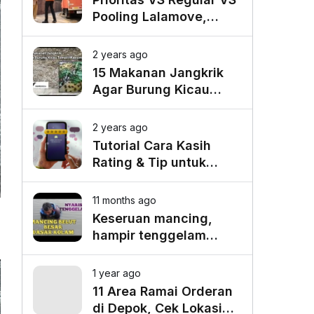
Pooling Lalamove,
Mana yang Paling
Cocok untuk Kebutuhan
2 years ago
Anda?
15 Makanan Jangkrik
Agar Burung Kicau
Tampil Maksimal
2 years ago
Tutorial Cara Kasih
Rating & Tip untuk
Driver Lalamove Ride
11 months ago
Keseruan mancing,
hampir tenggelam
gara-gara belut besar
1 year ago
11 Area Ramai Orderan
di Depok, Cek Lokasi