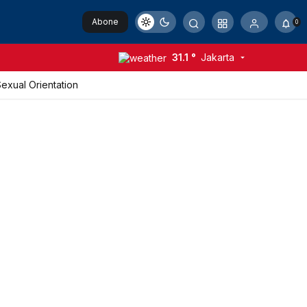
Abone
0
Ol
31.1 °
Jakarta
xual Orientation