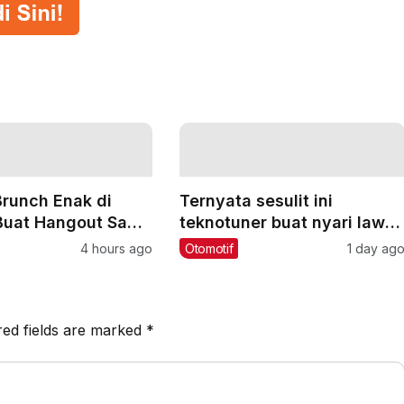
runch Enak di
Ternyata sesulit ini
Buat Hangout Saat
teknotuner buat nyari lawa
d
yang sepadan‼️
4 hours ago
Otomotif
1 day ag
#teknotuner #dragbike
red fields are marked
*