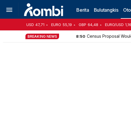
Berita
Bulutangkis
Oto
USD
47,71
EURO
55,19
GBP
64,48
EURO/USD
1,1
Census Proposal Woul
8:50
BREAKING NEWS