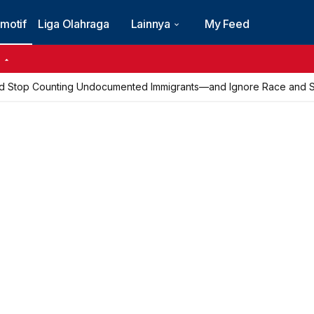
motif
Liga Olahraga
Lainnya
My Feed
6
d Stop Counting Undocumented Immigrants—and Ignore Race and Se