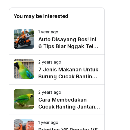
You may be interested
1 year ago
Auto Disayang Bos! Ini
6 Tips Biar Nggak Telat
Datang ke Kantor
2 years ago
0
7 Jenis Makanan Untuk
Burung Cucak Ranting
Agar Gacor
2 years ago
Cara Membedakan
Cucak Ranting Jantan
Dan Betina
1 year ago
Prioritas VS Regular VS