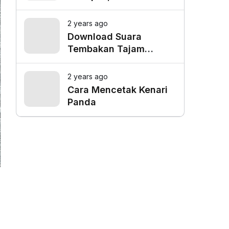
Favorit untuk Mangkal
Driver Online
2 years ago
Download Suara
Tembakan Tajam
Burung Siri Siri Gacor
Mp3
2 years ago
Cara Mencetak Kenari
Panda