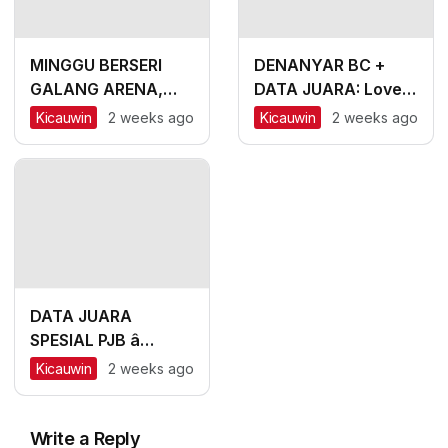
MINGGU BERSERI
DENANYAR BC +
GALANG ARENA,
DATA JUARA: Love
KEPANJEN â
Bird Mania Incar
Kicauwin
2 weeks ago
Kicauwin
2 weeks ago
MALANG, #2: CH
Piala Mandor
Lexus dan Labubu
Double Winner,
Messi Naik
Peringkat
DATA JUARA
SPESIAL PJB â
SURABAYA: Sapu
Kicauwin
2 weeks ago
Jagad Nyaris Meraih
Hatrik
Write a Reply