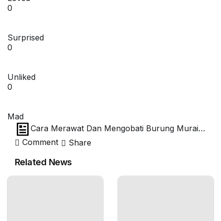
0
Surprised
0
Unliked
0
Mad
Cara Merawat Dan Mengobati Burung Murai
Batu Yang Nyilet
Comment
Share
Related News