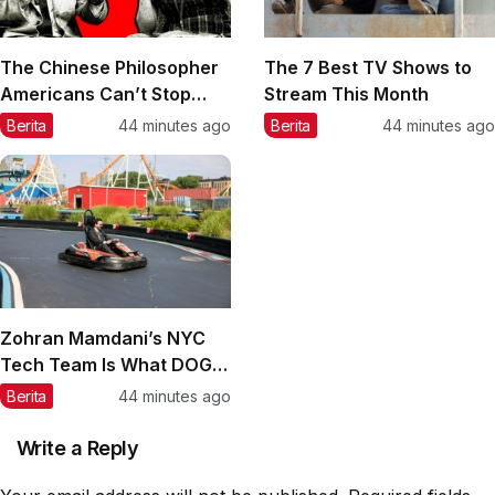
The Chinese Philosopher
The 7 Best TV Shows to
Americans Can’t Stop
Stream This Month
Fighting About
Berita
44 minutes ago
Berita
44 minutes ago
Zohran Mamdani’s NYC
Tech Team Is What DOGE
Should Have Been
Berita
44 minutes ago
Write a Reply