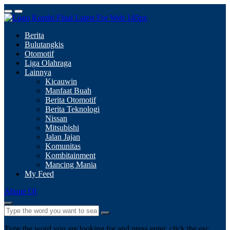
Berita
Bulutangkis
Otomotif
Liga Olahraga
Lainnya
Kicauwin
Manfaat Buah
Berita Otomotif
Berita Teknologi
Nissan
Mitsubishi
Jalan Jajan
Komunitas
Kombitainment
Mancing Mania
My Feed
Abone Ol
Type the word you are looking for and press enter, click the esc