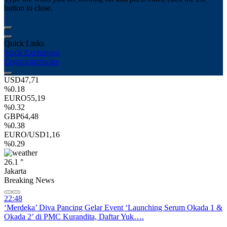
button to close.
Quick Links
Stock Exchanges
Cryptocurrencies
USD
47,71
%0.18
EURO
55,19
%0.32
GBP
64,48
%0.38
EURO/USD
1,16
%0.29
26.1 °
Jakarta
Breaking News
22:48
‘Merdeka’ Diva Pancing Gelar Event ‘Launching Serum Okada 1 &
Okada 2’ di PMC Kurandita, Daftar Yuk….
18:48