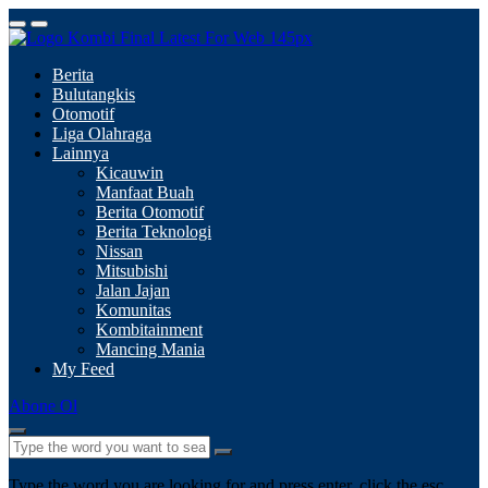
Berita
Bulutangkis
Otomotif
Liga Olahraga
Lainnya
Kicauwin
Manfaat Buah
Berita Otomotif
Berita Teknologi
Nissan
Mitsubishi
Jalan Jajan
Komunitas
Kombitainment
Mancing Mania
My Feed
Abone Ol
Type the word you are looking for and press enter, click the esc