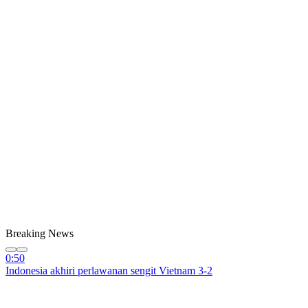
Breaking News
0:50
Indonesia akhiri perlawanan sengit Vietnam 3-2
0:50
Siap guncang GBK besok! Intip aksi memukau skuad AC Milan di