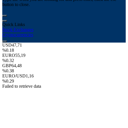
button to close.
Quick Links
Stock Exchanges
Cryptocurrencies
USD
47,71
%0.18
EURO
55,19
%0.32
GBP
64,48
%0.38
EURO/USD
1,16
%0.29
Failed to retrieve data