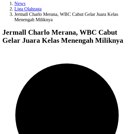
News
Senayan sebelum jamu Chelsea
Liga Olahraga
0:50
Jermall Charlo Merana, WBC Cabut Gelar Juara Kelas
Pacu sampan tradisional Padang simpan sejarah dan semangat
Menengah Miliknya
kebersamaan
0:50
Jermall Charlo Merana, WBC Cabut
Moonton Games terapkan mekanisme “title defender” di MSC 2027
Gelar Juara Kelas Menengah Miliknya
0:50
Amartha belum berambisi kejar status elite label untuk Amartha 10X
Run