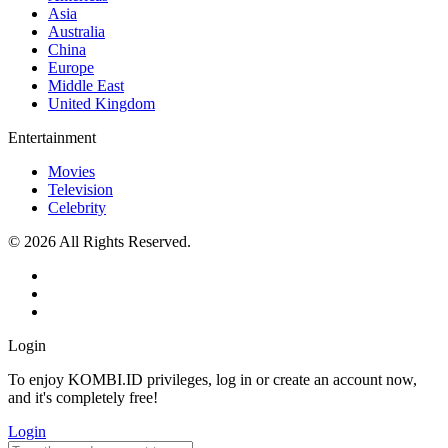
Asia
Australia
China
Europe
Middle East
United Kingdom
Entertainment
Movies
Television
Celebrity
© 2026 All Rights Reserved.
Login
To enjoy KOMBI.ID privileges, log in or create an account now,
and it's completely free!
Login