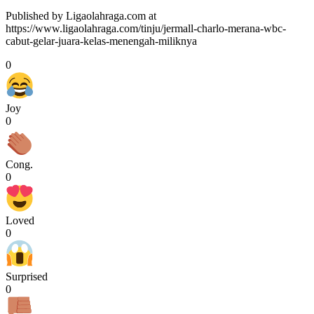
Published by Ligaolahraga.com at
https://www.ligaolahraga.com/tinju/jermall-charlo-merana-wbc-
cabut-gelar-juara-kelas-menengah-miliknya
0
Joy
0
Cong.
0
Loved
0
Surprised
0