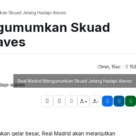
an Skuad Jelang Hadapi Alaves
ngumumkan Skuad
aves
1min, 15sc
15
Real Madrid Mengumumkan Skuad Jelang Hadapi Alaves
+
-
yakan gelar besar, Real Madrid akan melanjutkan