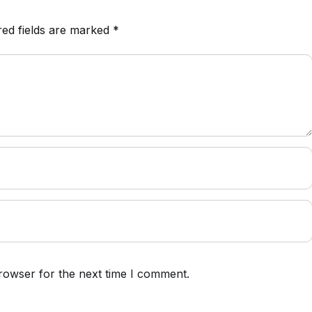
red fields are marked
*
rowser for the next time I comment.