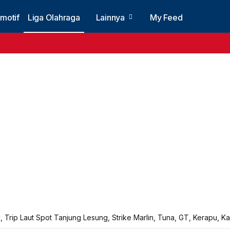
motif
Liga Olahraga
Lainnya
My Feed
, Trip Laut Spot Tanjung Lesung, Strike Marlin, Tuna, GT, Kerapu, 