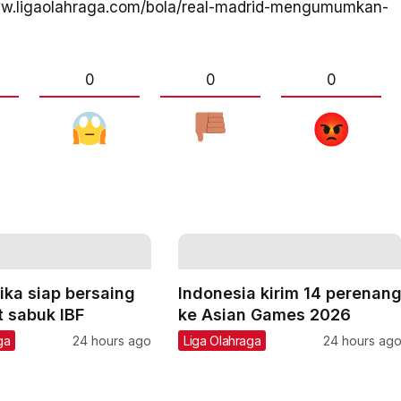
www.ligaolahraga.com/bola/real-madrid-mengumumkan-
0
0
0
ika siap bersaing
Indonesia kirim 14 perenan
t sabuk IBF
ke Asian Games 2026
ga
24 hours ago
Liga Olahraga
24 hours ag