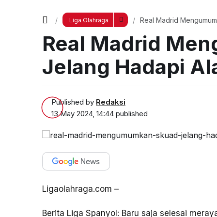
Real Madrid Mengumumk
Liga Olahraga
Real Madrid Me
Jelang Hadapi Al
Published by
Redaksi
13 May 2024, 14:44
published
Ligaolahraga.com –
Berita Liga Spanyol: Baru saja selesai mera