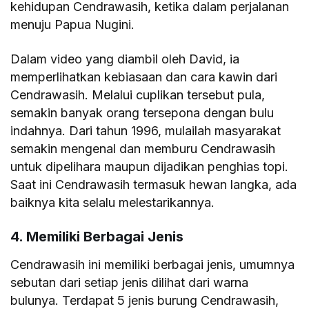
kehidupan Cendrawasih, ketika dalam perjalanan
menuju Papua Nugini.
Dalam video yang diambil oleh David, ia
memperlihatkan kebiasaan dan cara kawin dari
Cendrawasih. Melalui cuplikan tersebut pula,
semakin banyak orang tersepona dengan bulu
indahnya. Dari tahun 1996, mulailah masyarakat
semakin mengenal dan memburu Cendrawasih
untuk dipelihara maupun dijadikan penghias topi.
Saat ini Cendrawasih termasuk hewan langka, ada
baiknya kita selalu melestarikannya.
4. Memiliki Berbagai Jenis
Cendrawasih ini memiliki berbagai jenis, umumnya
sebutan dari setiap jenis dilihat dari warna
bulunya. Terdapat 5 jenis burung Cendrawasih,