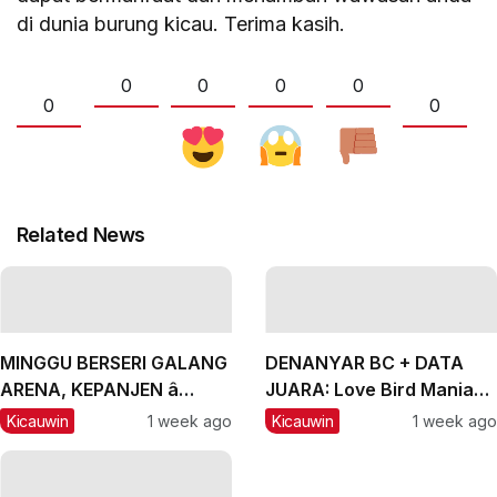
di dunia burung kicau. Terima kasih.
0
0
0
0
0
0
Related News
MINGGU BERSERI GALANG
DENANYAR BC + DATA
ARENA, KEPANJEN â
JUARA: Love Bird Mania
MALANG, #2: CH Lexus
Incar Piala Mandor
Kicauwin
1 week ago
Kicauwin
1 week ago
dan Labubu Double
Winner, Messi Naik
Peringkat