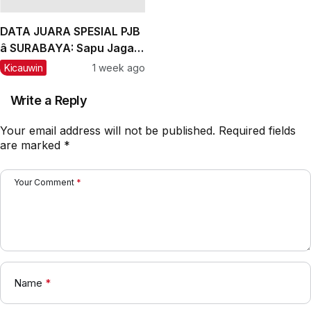
DATA JUARA SPESIAL PJB
â SURABAYA: Sapu Jagad
Nyaris Meraih Hatrik
Kicauwin
1 week ago
Write a Reply
Your email address will not be published.
Required fields
are marked
*
Your Comment
*
Name
*