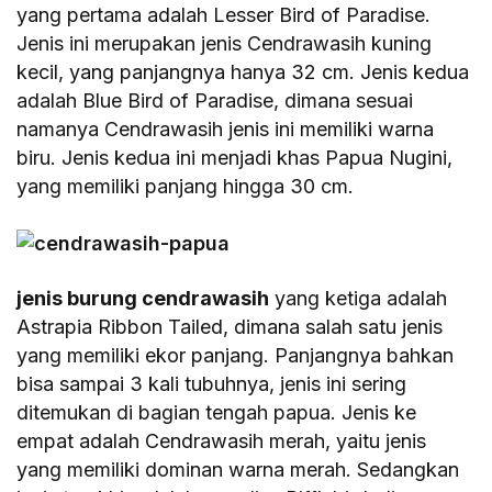
yang pertama adalah Lesser Bird of Paradise.
Jenis ini merupakan jenis Cendrawasih kuning
kecil, yang panjangnya hanya 32 cm. Jenis kedua
adalah Blue Bird of Paradise, dimana sesuai
namanya Cendrawasih jenis ini memiliki warna
biru. Jenis kedua ini menjadi khas Papua Nugini,
yang memiliki panjang hingga 30 cm.
jenis burung cendrawasih
yang ketiga adalah
Astrapia Ribbon Tailed, dimana salah satu jenis
yang memiliki ekor panjang. Panjangnya bahkan
bisa sampai 3 kali tubuhnya, jenis ini sering
ditemukan di bagian tengah papua. Jenis ke
empat adalah Cendrawasih merah, yaitu jenis
yang memiliki dominan warna merah. Sedangkan