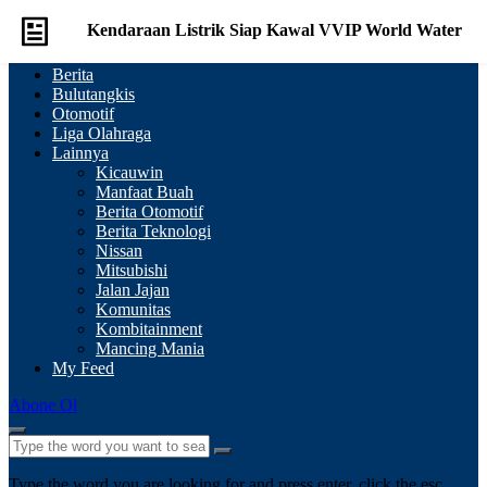
Kendaraan Listrik Siap Kawal VVIP World Water
Berita
Forum ke-10
Bulutangkis
Otomotif
Liga Olahraga
Comment
Lainnya
Kicauwin
Manfaat Buah
Berita Otomotif
Berita Teknologi
Nissan
Mitsubishi
Jalan Jajan
Komunitas
Kombitainment
Mancing Mania
My Feed
Abone Ol
Type the word you are looking for and press enter, click the esc