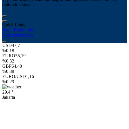
button to close.
Quick Links
Stock Exchanges
Cryptocurrencies
USD
47,71
%0.18
EURO
55,19
%0.32
GBP
64,48
%0.38
EURO/USD
1,16
%0.29
29.4 °
Jakarta