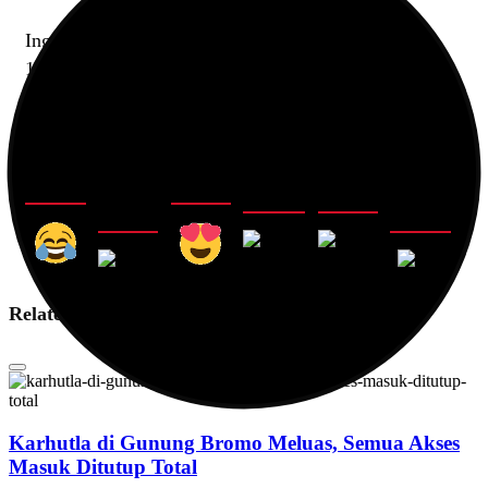
Ingin tahu lebih banyak mengenai penyelenggaraan
10th World Water Forum Indonesia 2024? Yuk baca
Worldwaterforumpedia yang dapat diakses melalui
s.id/worldwaterforumpedia
0
0
0
0
0
0
Related News
Karhutla di Gunung Bromo Meluas, Semua Akses
Masuk Ditutup Total