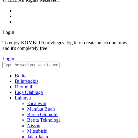
© 2026 All Rights Reserved.
Login
To enjoy KOMBI.ID privileges, log in or create an account now,
and it's completely free!
Login
Berita
Bulutangkis
Otomotif
Liga Olahraga
Lainnya
Kicauwin
Manfaat Buah
Berita Otomotif
Berita Teknologi
Nissan
Mitsubishi
Jalan Jajan