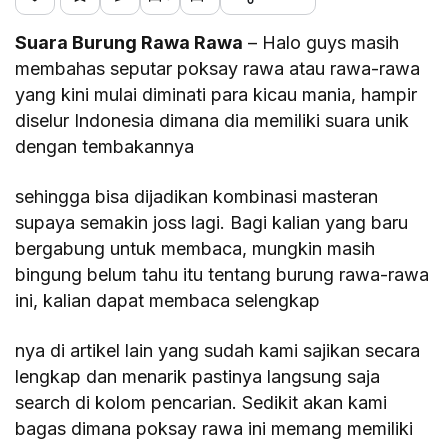
Suara Burung Rawa Rawa
– Halo guys masih
membahas seputar poksay rawa atau rawa-rawa
yang kini mulai diminati para kicau mania, hampir
diselur Indonesia dimana dia memiliki suara unik
dengan tembakannya
sehingga bisa dijadikan kombinasi masteran
supaya semakin joss lagi. Bagi kalian yang baru
bergabung untuk membaca, mungkin masih
bingung belum tahu itu tentang burung rawa-rawa
ini, kalian dapat membaca selengkap
nya di artikel lain yang sudah kami sajikan secara
lengkap dan menarik pastinya langsung saja
search di kolom pencarian. Sedikit akan kami
bagas dimana poksay rawa ini memang memiliki