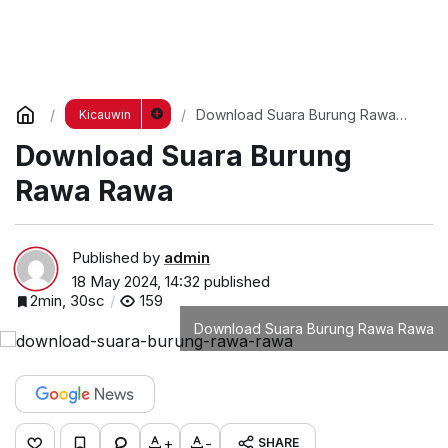
Download Suara Burung Rawa
Kicauwin
Rawa
Download Suara Burung
Rawa Rawa
Published by
admin
18 May 2024, 14:32
published
2min, 30sc
159
Download Suara Burung Rawa Rawa
+
-
SHARE