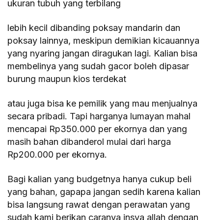
ukuran tubuh yang terbilang
lebih kecil dibanding poksay mandarin dan
poksay lainnya, meskipun demikian kicauannya
yang nyaring jangan diragukan lagi. Kalian bisa
membelinya yang sudah gacor boleh dipasar
burung maupun kios terdekat
atau juga bisa ke pemilik yang mau menjualnya
secara pribadi. Tapi harganya lumayan mahal
mencapai Rp350.000 per ekornya dan yang
masih bahan dibanderol mulai dari harga
Rp200.000 per ekornya.
Bagi kalian yang budgetnya hanya cukup beli
yang bahan, gapapa jangan sedih karena kalian
bisa langsung rawat dengan perawatan yang
sudah kami berikan caranya insya allah dengan