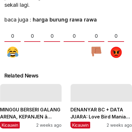
sekali lagi.
baca juga :
harga burung rawa rawa
0
0
0
0
0
0
Related News
MINGGU BERSERI GALANG
DENANYAR BC + DATA
ARENA, KEPANJEN â
JUARA: Love Bird Mania
MALANG, #2: CH Lexus
Incar Piala Mandor
Kicauwin
2 weeks ago
Kicauwin
2 weeks ago
dan Labubu Double