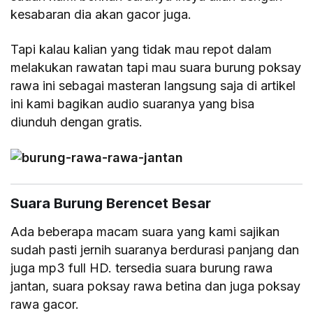
kesabaran dia akan gacor juga.
Tapi kalau kalian yang tidak mau repot dalam
melakukan rawatan tapi mau suara burung poksay
rawa ini sebagai masteran langsung saja di artikel
ini kami bagikan audio suaranya yang bisa
diunduh dengan gratis.
Suara Burung Berencet Besar
Ada beberapa macam suara yang kami sajikan
sudah pasti jernih suaranya berdurasi panjang dan
juga mp3 full HD. tersedia suara burung rawa
jantan, suara poksay rawa betina dan juga poksay
rawa gacor.