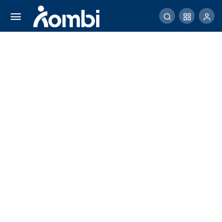
Download Suara Burung Rawa Rawa
Comment