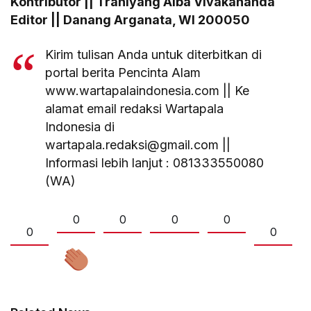
Kontributor || Trahiyang Alba Vivakananda
Editor || Danang Arganata, WI 200050
Kirim tulisan Anda untuk diterbitkan di
portal berita Pencinta Alam
www.wartapalaindonesia.com || Ke
alamat email redaksi Wartapala
Indonesia di
wartapala.redaksi@gmail.com ||
Informasi lebih lanjut : 081333550080
(WA)
0
0
0
0
0
0