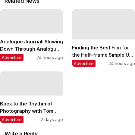
Related News
Analogue Journal: Slowing
Finding the Best Film for
Down Through Analogue
the Half-frame Simple Use
Art with Lin (linnpingg__)
Adventure
24 hours ago
Reloadable Film Camera:
Adventure
24 hours ago
A Comparison of
Lomography Film Stocks
Back to the Rhythm of
Photography with Tom
(toms.portra) and the
Adventure
2 days ago
Lomo MC-A
Write a Reply