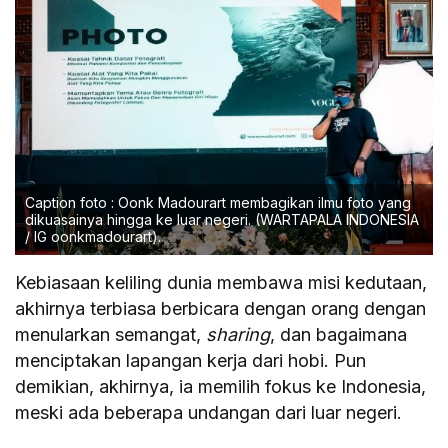
Caption foto : Oonk Madourart membagikan ilmu foto yang
dikuasainya hingga ke luar negeri. (WARTAPALA INDONESIA
/ IG oonkmadourart).
Kebiasaan keliling dunia membawa misi kedutaan,
akhirnya terbiasa berbicara dengan orang dengan
menularkan semangat,
sharing
, dan bagaimana
menciptakan lapangan kerja dari hobi. Pun
demikian, akhirnya, ia memilih fokus ke Indonesia,
meski ada beberapa undangan dari luar negeri.