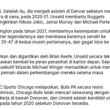
. Setelah itu, dia menjadi asisten di Denver sebelum me
rnya di sana, pada 2020-21. Unseld membantu Nuggets
kinkan Nikola Jokic, Jamal Murray dan Michael Porter
shington pada tahun 2021, memberinya kesempatan untu
rier legendarisnya dan membawa kariernya sendiri ke
 35-47 di kedua musim pertamanya, dan gagal lolos ke
rkan dan digantikan oleh Brian Keefe. Unseld secara tek
ugaskan kembali ke peran penasihat di kantor depan. Sepe
ksekutif Wizards Michael Winger memastikan untuk mem
pa pemain dalam perkembangan mereka selama masa
C Sports Chicago melaporkan, Bulls PR secara resmi
hnson, Chicago Bulls telah mencari seseorang dengan
kerja di bawah Donovan, dan Unseld adalah kandidat u
o pada tahun 2020 sebelum Donovan tersedia.