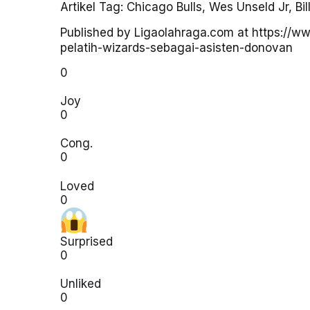
Artikel Tag:
Chicago Bulls
,
Wes Unseld Jr
,
Bi
Published by Ligaolahraga.com at https://w
pelatih-wizards-sebagai-asisten-donovan
0
Joy
0
Cong.
0
Loved
0
Surprised
0
Unliked
0