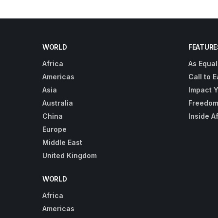
WORLD
FEATURE
Africa
As Equal
Americas
Call to E
Asia
Impact 
Australia
Freedom
China
Inside A
Europe
Middle East
United Kingdom
WORLD
Africa
Americas