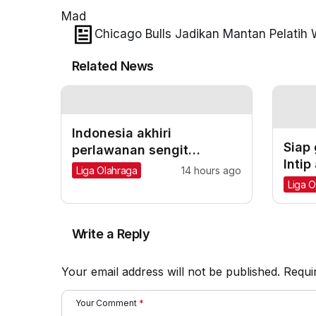
Mad
Chicago Bulls Jadikan Mantan Pelatih
Related News
Indonesia akhiri
Siap
perlawanan sengit
Inti
Vietnam 3-2
Liga Olahraga
14 hours ago
AC M
Liga O
sebe
Write a Reply
Your email address will not be published.
Requi
Your Comment
*