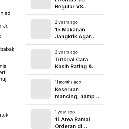
Regular VS
njadi
Pooling
Lalamove, Mana
2 years ago
 Jr.
yang Paling
15 Makanan
Cocok untuk
Jangkrik Agar
k
Kebutuhan
Burung Kicau
Anda?
 babak
Tampil Maksimal
2 years ago
Tutorial Cara
nis
Kasih Rating &
rti
Tip untuk Driver
uji
Lalamove Ride
11 months ago
Keseruan
mancing, hampir
tenggelam gara-
gara belut besar
1 year ago
ntuk
11 Area Ramai
Orderan di