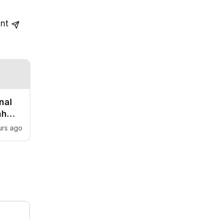
nt
nal
ah
urs ago