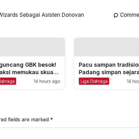
 Wizards Sebagai Asisten Donovan
Comme
 guncang GBK besok!
Pacu sampan tradisio
p aksi memukau skuad
Padang simpan sejar
ilan di Senayan
dan semangat
lahraga
14 hours ago
Liga Olahraga
14 ho
lum jamu Chelsea
kebersamaan
red fields are marked
*