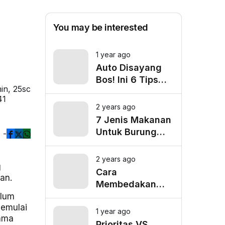
You may be interested
1 year ago
Auto Disayang
Bos! Ini 6 Tips
in, 25sc
Biar Nggak Telat
41
Datang ke Kantor
2 years ago
7 Jenis Makanan
Untuk Burung
-
Cucak Ranting
Agar Gacor
2 years ago
g
Cara
an.
Membedakan
Cucak Ranting
elum
memulai
Jantan Dan
1 year ago
lama
Betina
Prioritas VS