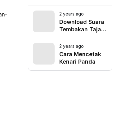
Depok, Cek
Lokasi Favorit
2 years ago
an-
untuk Mangkal
Download Suara
Driver Online
Tembakan Tajam
Burung Siri Siri
Gacor Mp3
2 years ago
Cara Mencetak
Kenari Panda