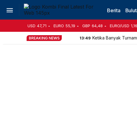
Berita
Bulut
USD
47,71
EURO
55,19
GBP
64,48
EURO/USD
1,1
Ketika Banyak Turname
13:49
BREAKING NEWS