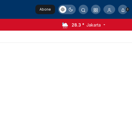
Abone
0
Ol
28.3 °
Jakarta