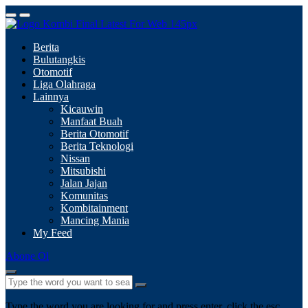
Berita
Bulutangkis
Otomotif
Liga Olahraga
Lainnya
Kicauwin
Manfaat Buah
Berita Otomotif
Berita Teknologi
Nissan
Mitsubishi
Jalan Jajan
Komunitas
Kombitainment
Mancing Mania
My Feed
Abone Ol
Type the word you are looking for and press enter, click the esc