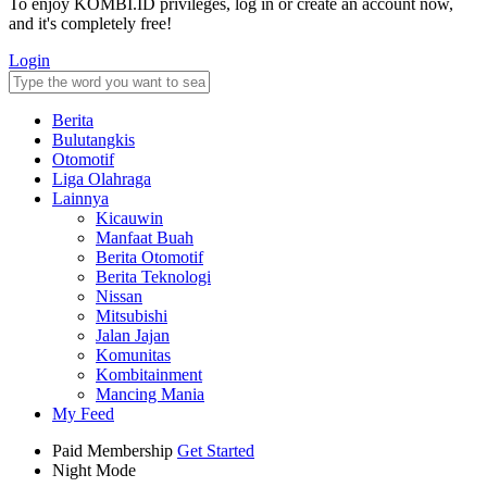
To enjoy KOMBI.ID privileges, log in or create an account now,
and it's completely free!
Login
Berita
Bulutangkis
Otomotif
Liga Olahraga
Lainnya
Kicauwin
Manfaat Buah
Berita Otomotif
Berita Teknologi
Nissan
Mitsubishi
Jalan Jajan
Komunitas
Kombitainment
Mancing Mania
My Feed
Paid Membership
Get Started
Night Mode