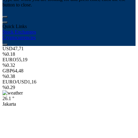
button to close.
Quick Links
Stock Exchanges
Cryptocurrencies
USD
47,71
%0.18
EURO
55,19
%0.32
GBP
64,48
%0.38
EURO/USD
1,16
%0.29
26.1 °
Jakarta