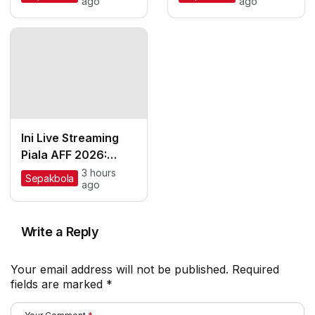
ago
ago
Sergio Castel Enjoy
Persebaya Lebih
Latihan Bareng
Percaya Diri!
Persik
Ini Live Streaming
Piala AFF 2026:
Singapura Vs
3 hours
Sepakbola
ago
Timnas Indonesia
Write a Reply
Your email address will not be published.
Required
fields are marked
*