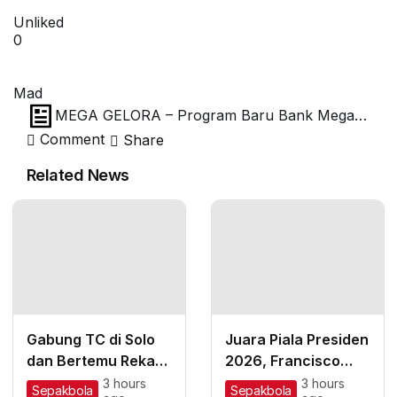
Unliked
0
Mad
MEGA GELORA – Program Baru Bank Mega &
Gelora.id Buat Para Komunitas Olahraga
Comment
Share
Related News
Gabung TC di Solo
Juara Piala Presiden
dan Bertemu Rekan
2026, Francisco
Sesama Spanyol,
Rivera: Kini
3 hours
3 hours
Sepakbola
Sepakbola