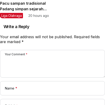
Pacu sampan tradisional
Padang simpan sejarah
dan semangat
Liga Olahraga
20 hours ago
kebersamaan
Write a Reply
Your email address will not be published.
Required fields
are marked
*
Your Comment
*
Name
*