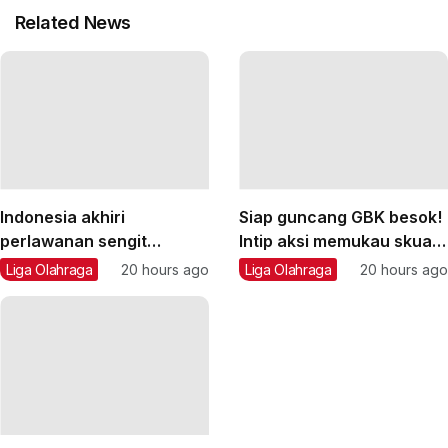
Related News
Indonesia akhiri
Siap guncang GBK besok!
perlawanan sengit
Intip aksi memukau skuad
Vietnam 3-2
AC Milan di Senayan
Liga Olahraga
20 hours ago
Liga Olahraga
20 hours ago
sebelum jamu Chelsea