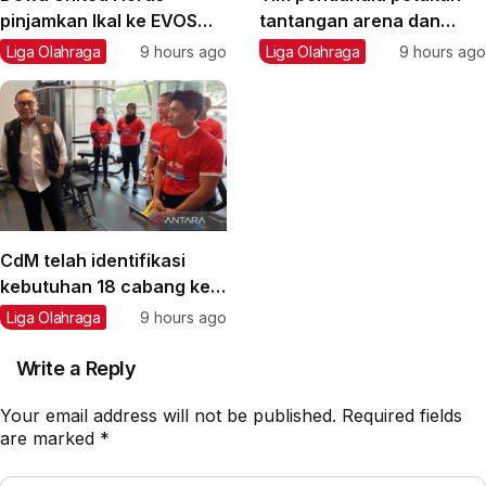
pinjamkan Ikal ke EVOS
tantangan arena dan
Divine
transportasi Asian Games
Liga Olahraga
9 hours ago
Liga Olahraga
9 hours ago
CdM telah identifikasi
kebutuhan 18 cabang ke
Asian Games 2026
Liga Olahraga
9 hours ago
Write a Reply
Your email address will not be published.
Required fields
are marked
*