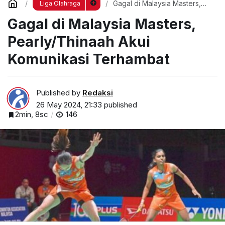
Gagal di Malaysia Masters,
Liga Olahraga
Pearly/Thinaah Akui
Gagal di Malaysia Masters,
Komunikasi Terhambat
Pearly/Thinaah Akui
Komunikasi Terhambat
Published by
Redaksi
26 May 2024, 21:33
published
2min, 8sc
146