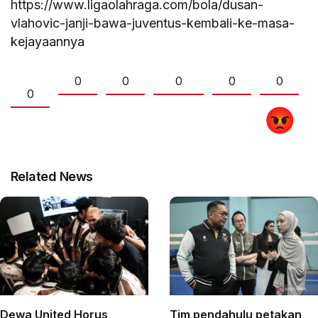
https://www.ligaolahraga.com/bola/dusan-
vlahovic-janji-bawa-juventus-kembali-ke-masa-
kejayaannya
0
0
0
0
0
0
Related News
Dewa United Horus
Tim pendahulu petakan