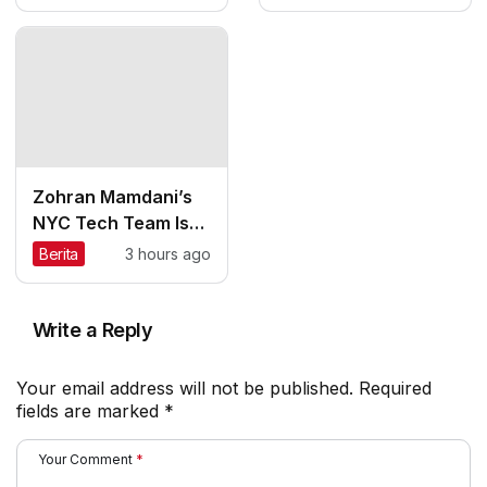
Stop Fighting About
Zohran Mamdani’s
NYC Tech Team Is
What DOGE Should
Berita
3 hours ago
Have Been
Write a Reply
Your email address will not be published.
Required
fields are marked
*
Your Comment
*