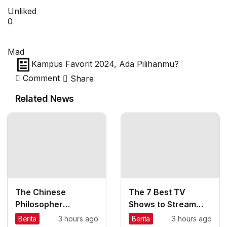
Unliked
0
Mad
Kampus Favorit 2024, Ada Pilihanmu?
Comment
Share
Related News
The Chinese
The 7 Best TV
Philosopher
Shows to Stream
Americans Can’t
This Month
Berita
3 hours ago
Berita
3 hours ago