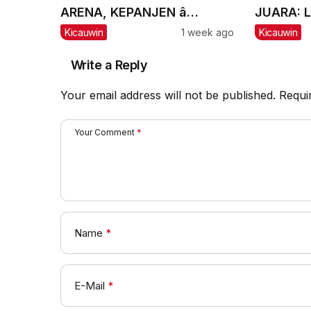
ARENA, KEPANJEN â
JUARA: L
MALANG, #2: CH Lexus dan
Incar Pi
Kicauwin
1 week ago
Kicauwin
Labubu Double Winner,
Messi Naik Peringkat
Write a Reply
Your email address will not be published.
Requi
Your Comment
*
Name
*
E-Mail
*