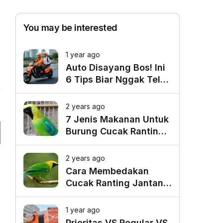
You may be interested
1 year ago
Auto Disayang Bos! Ini
6 Tips Biar Nggak Telat
Datang ke Kantor
2 years ago
7
7 Jenis Makanan Untuk
Burung Cucak Ranting
Agar Gacor
2 years ago
Cara Membedakan
Cucak Ranting Jantan
Dan Betina
1 year ago
Prioritas VS Regular VS