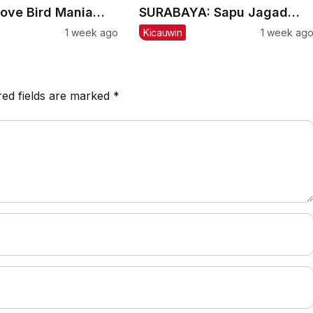
ove Bird Mania
SURABAYA: Sapu Jagad
ala Mandor
Nyaris Meraih Hatrik
1 week ago
Kicauwin
1 week ag
red fields are marked
*