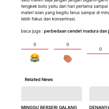
satu materi saja jangan jangan diganti-ganti
tengkek buto yaitu dari hari pertama sampai 
materi isian yang begitu terus sampai di mi
lebih fokus dan konsentrasi.
baca juga :
perbedaan cendet madura dan 
0
0
0
Related News
MINGGU BERSERI GALANG
DENANYA