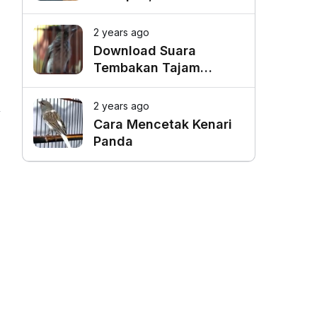
Favorit untuk Mangkal
Driver Online
2 years ago
Download Suara
Tembakan Tajam
Burung Siri Siri Gacor
Mp3
2 years ago
Cara Mencetak Kenari
Panda