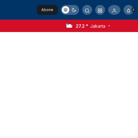
Abone
0
Ol
27.2 °
Jakarta