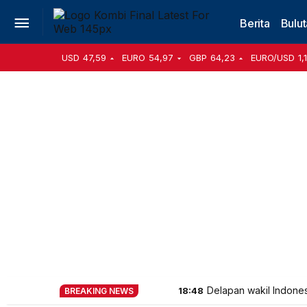
Berita
Bulut
USD
47,59
EURO
54,97
GBP
64,23
EURO/USD
1,
Delapan wakil Indone
18:48
BREAKING NEWS