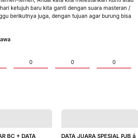
 temen-temen, Andai kata kita melestarikan Kunti atau
hari ketujuh baru kita ganti dengan suara masteran /
nggu berikutnya juga, dengan tujuan agar burung bisa
jawa
0
0
0
R BC + DATA
DATA JUARA SPESIAL PJB â