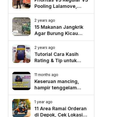
Pooling Lalamove,
Mana yang Paling
Cocok untuk Kebutuhan
2 years ago
Anda?
15 Makanan Jangkrik
Agar Burung Kicau
Tampil Maksimal
2 years ago
Tutorial Cara Kasih
Rating & Tip untuk
Driver Lalamove Ride
11 months ago
Keseruan mancing,
hampir tenggelam
gara-gara belut besar
1 year ago
11 Area Ramai Orderan
di Depok, Cek Lokasi