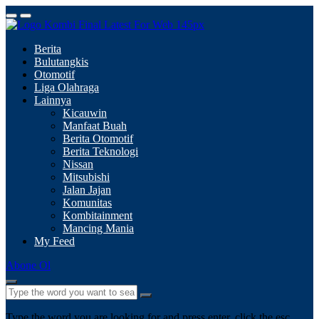
Berita
Bulutangkis
Otomotif
Liga Olahraga
Lainnya
Kicauwin
Manfaat Buah
Berita Otomotif
Berita Teknologi
Nissan
Mitsubishi
Jalan Jajan
Komunitas
Kombitainment
Mancing Mania
My Feed
Abone Ol
Type the word you are looking for and press enter, click the esc