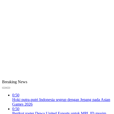
Breaking News
0:50
Hoki putra-putri Indonesia segrup dengan Jepang pada Asian
Games 2026
0:50
Berikut roster Dewa United Esports untuk MPL ID musim