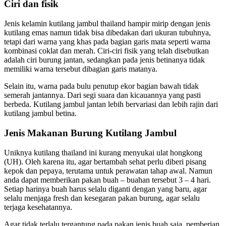
Ciri dan fisik
Jenis kelamin kutilang jambul thailand hampir mirip dengan jenis
kutilang emas namun tidak bisa dibedakan dari ukuran tubuhnya,
tetapi dari warna yang khas pada bagian garis mata seperti warna
kombinasi coklat dan merah. Ciri-ciri fisik yang telah disebutkan
adalah ciri burung jantan, sedangkan pada jenis betinanya tidak
memiliki warna tersebut dibagian garis matanya.
Selain itu, warna pada bulu penutup ekor bagian bawah tidak
semerah jantannya. Dari segi suara dan kicauannya yang pasti
berbeda. Kutilang jambul jantan lebih bervariasi dan lebih rajin dari
kutilang jambul betina.
Jenis Makanan Burung Kutilang Jambul
Uniknya kutilang thailand ini kurang menyukai ulat hongkong
(UH). Oleh karena itu, agar bertambah sehat perlu diberi pisang
kepok dan pepaya, terutama untuk perawatan tahap awal. Namun
anda dapat memberikan pakan buah – buahan tersebut 3 – 4 hari.
Setiap harinya buah harus selalu diganti dengan yang baru, agar
selalu menjaga fresh dan kesegaran pakan burung, agar selalu
terjaga kesehatannya.
Agar tidak terlalu tergantung pada pakan jenis buah saja, pemberian