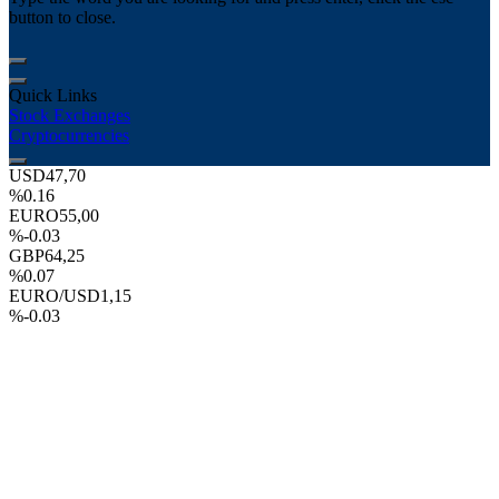
button to close.
Quick Links
Stock Exchanges
Cryptocurrencies
USD
47,70
%0.16
EURO
55,00
%-0.03
GBP
64,25
%0.07
EURO/USD
1,15
%-0.03