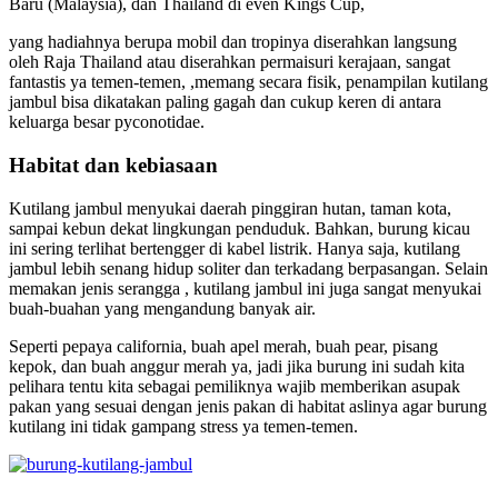
Baru (Malaysia), dan Thailand di even Kings Cup,
yang hadiahnya berupa mobil dan tropinya diserahkan langsung
oleh Raja Thailand atau diserahkan permaisuri kerajaan, sangat
fantastis ya temen-temen, ,memang secara fisik, penampilan kutilang
jambul bisa dikatakan paling gagah dan cukup keren di antara
keluarga besar pyconotidae.
Habitat dan kebiasaan
Kutilang jambul menyukai daerah pinggiran hutan, taman kota,
sampai kebun dekat lingkungan penduduk. Bahkan, burung kicau
ini sering terlihat bertengger di kabel listrik. Hanya saja, kutilang
jambul lebih senang hidup soliter dan terkadang berpasangan. Selain
memakan jenis serangga , kutilang jambul ini juga sangat menyukai
buah-buahan yang mengandung banyak air.
Seperti pepaya california, buah apel merah, buah pear, pisang
kepok, dan buah anggur merah ya, jadi jika burung ini sudah kita
pelihara tentu kita sebagai pemiliknya wajib memberikan asupak
pakan yang sesuai dengan jenis pakan di habitat aslinya agar burung
kutilang ini tidak gampang stress ya temen-temen.