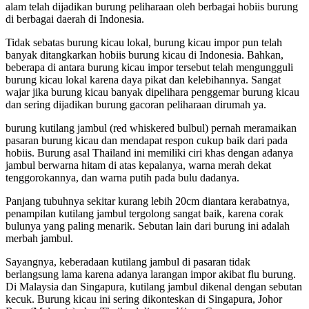
alam telah dijadikan burung peliharaan oleh berbagai hobiis burung
di berbagai daerah di Indonesia.
Tidak sebatas burung kicau lokal, burung kicau impor pun telah
banyak ditangkarkan hobiis burung kicau di Indonesia. Bahkan,
beberapa di antara burung kicau impor tersebut telah mengungguli
burung kicau lokal karena daya pikat dan kelebihannya. Sangat
wajar jika burung kicau banyak dipelihara penggemar burung kicau
dan sering dijadikan burung gacoran peliharaan dirumah ya.
burung kutilang jambul (red whiskered bulbul) pernah meramaikan
pasaran burung kicau dan mendapat respon cukup baik dari pada
hobiis. Burung asal Thailand ini memiliki ciri khas dengan adanya
jambul berwarna hitam di atas kepalanya, warna merah dekat
tenggorokannya, dan warna putih pada bulu dadanya.
Panjang tubuhnya sekitar kurang lebih 20cm diantara kerabatnya,
penampilan kutilang jambul tergolong sangat baik, karena corak
bulunya yang paling menarik. Sebutan lain dari burung ini adalah
merbah jambul.
Sayangnya, keberadaan kutilang jambul di pasaran tidak
berlangsung lama karena adanya larangan impor akibat flu burung.
Di Malaysia dan Singapura, kutilang jambul dikenal dengan sebutan
kecuk. Burung kicau ini sering dikonteskan di Singapura, Johor