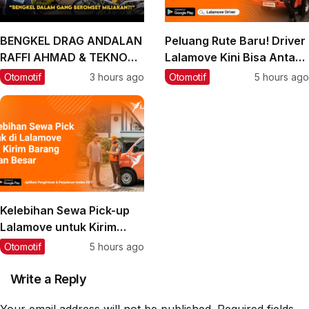
BENGKEL DRAG ANDALAN
Peluang Rute Baru! Driver
RAFFI AHMAD & TEKNO
Lalamove Kini Bisa Antar
TUNER, BIARPUN DALAM
Barang ke Bali
Otomotif
3 hours ago
Otomotif
5 hours ago
GANG OMSETNYA
MILIARAN‼️
Kelebihan Sewa Pick-up
Lalamove untuk Kirim
Barang Muatan Besar
Otomotif
5 hours ago
Write a Reply
Your email address will not be published.
Required fields