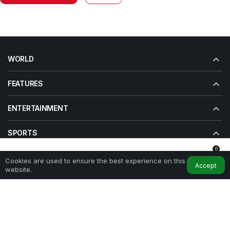
WORLD
FEATURES
ENTERTAINMENT
SPORTS
0
WORLD
Cookies are used to ensure the best experience on this
Home
My Account
Notifications
Accept
website.
ENTERTAINMENT
© 2026 All Rights Reserved.