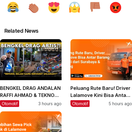
Related News
BENGKEL DRAG ANDALAN
Peluang Rute Baru! Driver
RAFFI AHMAD & TEKNO
Lalamove Kini Bisa Antar
TUNER, BIARPUN DALAM
Barang ke Bali
Otomotif
3 hours ago
Otomotif
5 hours ago
GANG OMSETNYA
MILIARAN‼️