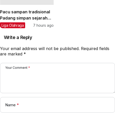
Pacu sampan tradisional
Padang simpan sejarah
dan semangat
Liga Olahraga
7 hours ago
kebersamaan
Write a Reply
Your email address will not be published.
Required fields
are marked
*
Your Comment
*
Name
*