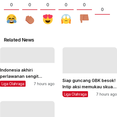
0
0
0
0
0
0
Related News
Indonesia akhiri
perlawanan sengit
Siap guncang GBK besok!
Vietnam 3-2
Liga Olahraga
7 hours ago
Intip aksi memukau skuad
AC Milan di Senayan
Liga Olahraga
7 hours ago
sebelum jamu Chelsea