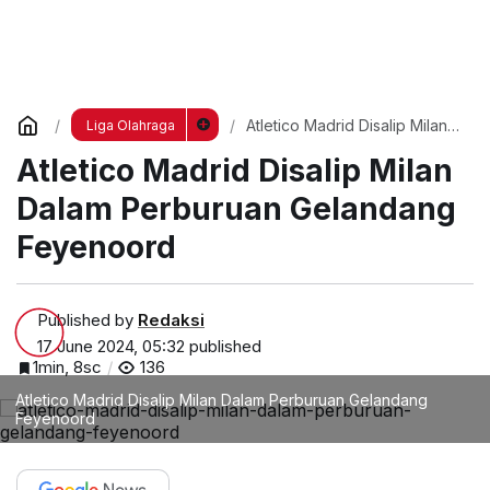
Atletico Madrid Disalip Milan
Liga Olahraga
Dalam Perburuan Gelandang
Atletico Madrid Disalip Milan
Feyenoord
Dalam Perburuan Gelandang
Feyenoord
Published by
Redaksi
17 June 2024, 05:32
published
1min, 8sc
136
Atletico Madrid Disalip Milan Dalam Perburuan Gelandang
Feyenoord