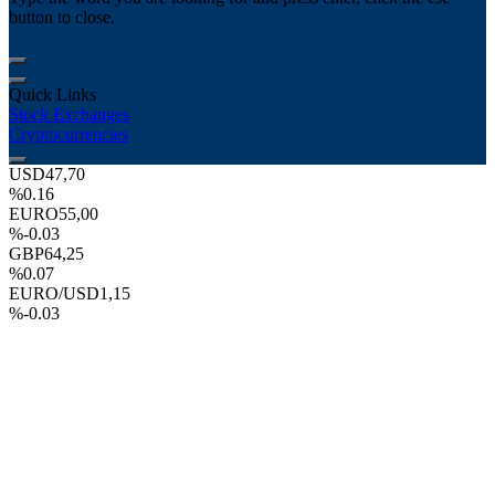
button to close.
Quick Links
Stock Exchanges
Cryptocurrencies
USD
47,70
%0.16
EURO
55,00
%-0.03
GBP
64,25
%0.07
EURO/USD
1,15
%-0.03