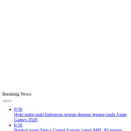
Breaking News
0:50
Hoki putra-putri Indonesia segrup dengan Jepang pada Asian
Games 2026
0:50
Berikut roster Dewa United Esports untuk MPL ID musim