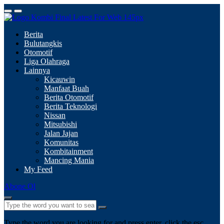
Berita
Bulutangkis
Otomotif
Liga Olahraga
Lainnya
Kicauwin
Manfaat Buah
Berita Otomotif
Berita Teknologi
Nissan
Mitsubishi
Jalan Jajan
Komunitas
Kombitainment
Mancing Mania
My Feed
Abone Ol
Type the word you are looking for and press enter, click the esc