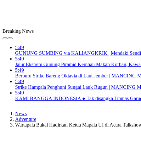
Breaking News
5:49
GUNUNG SUMBING via KALIANGKRIK | Mendaki Sendirian
5:49
Jalur Ekstrem Gunung Piramid Kembali Makan Korban, Kawas
5:49
Berburu Strike Bareng Oktavia di Laut Jember | MANCING
5:49
Strike Hampala Penghuni Sungai Lauk Rugun | MANCING 
5:49
KAMI BANGGA INDONESIA ● Tak disangka Timnas Garuda B
News
Adventure
Wartapala Bakal Hadirkan Ketua Mapala UI di Acara Talksho