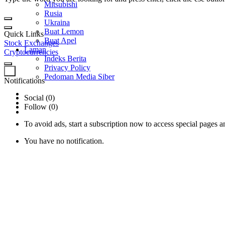
Mitsubishi
Rusia
Ukraina
Buat Lemon
Quick Links
Buat Apel
Stock Exchanges
Laman
Cryptocurrencies
Indeks Berita
Privacy Policy
0
Pedoman Media Siber
Notifications
Social (0)
Follow (0)
To avoid ads, start a subscription now to access special pages an
You have no notification.