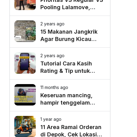
Pooling Lalamove,
Mana yang Paling
Cocok untuk Kebutuhan
2 years ago
Anda?
15 Makanan Jangkrik
Agar Burung Kicau
Tampil Maksimal
2 years ago
Tutorial Cara Kasih
Rating & Tip untuk
Driver Lalamove Ride
11 months ago
Keseruan mancing,
hampir tenggelam
gara-gara belut besar
1 year ago
11 Area Ramai Orderan
di Depok, Cek Lokasi