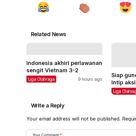
Related News
Indonesia akhiri perlawanan
sengit Vietnam 3-2
Siap gun
Liga Olahraga
9 hours ago
Intip ak
AC Milan
Liga Olahra
sebelum 
Write a Reply
Your email address will not be published.
Requi
Your Comment
*