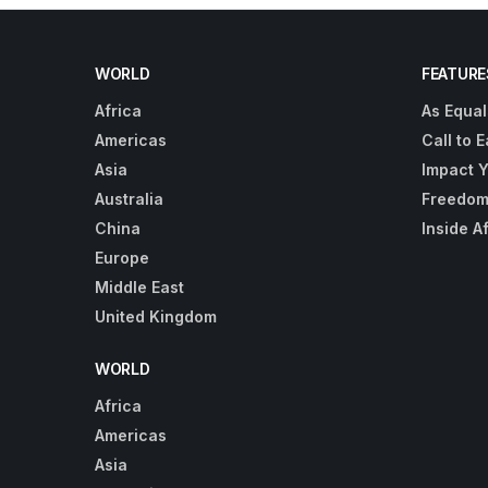
WORLD
FEATURE
Africa
As Equal
Americas
Call to E
Asia
Impact 
Australia
Freedom
China
Inside A
Europe
Middle East
United Kingdom
WORLD
Africa
Americas
Asia