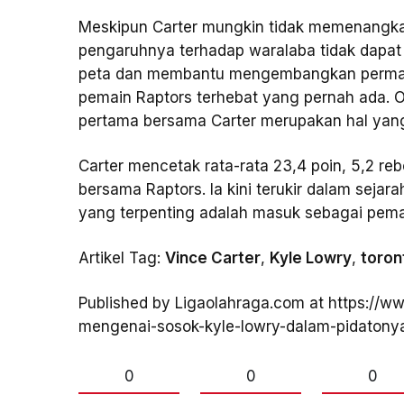
Meskipun Carter mungkin tidak memenangkan
pengaruhnya terhadap waralaba tidak dapat
peta dan membantu mengembangkan permain
pemain Raptors terhebat yang pernah ada. Ol
pertama bersama Carter merupakan hal yang
Carter mencetak rata-rata 23,4 poin, 5,2 re
bersama Raptors. Ia kini terukir dalam seja
yang terpenting adalah masuk sebagai pema
Artikel Tag:
Vince Carter
,
Kyle Lowry
,
toron
Published by Ligaolahraga.com at https://w
mengenai-sosok-kyle-lowry-dalam-pidatony
0
0
0