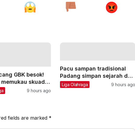
Pacu sampan tradisional
cang GBK besok!
Padang simpan sejarah dan
si memukau skuad
semangat kebersamaan
Liga Olahraga
9 hours ag
 di Senayan
ga
9 hours ago
jamu Chelsea
red fields are marked
*