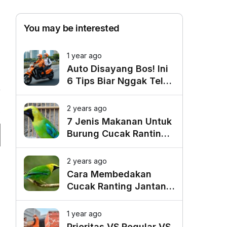
You may be interested
1 year ago
Auto Disayang Bos! Ini
6 Tips Biar Nggak Telat
Datang ke Kantor
2 years ago
6
7 Jenis Makanan Untuk
Burung Cucak Ranting
Agar Gacor
2 years ago
Cara Membedakan
Cucak Ranting Jantan
Dan Betina
1 year ago
Prioritas VS Regular VS