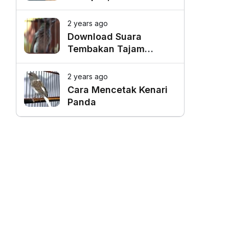
Favorit untuk Mangkal
Driver Online
2 years ago
Download Suara
Tembakan Tajam
Burung Siri Siri Gacor
Mp3
2 years ago
Cara Mencetak Kenari
Panda