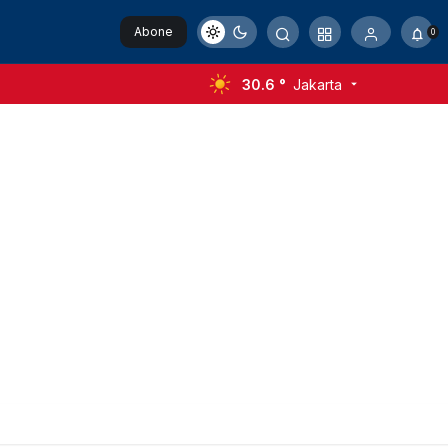
Abone
0
Ol
30.6 °
Jakarta