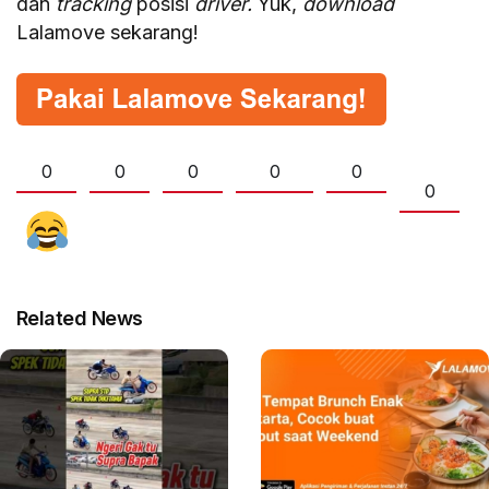
dan
tracking
posisi
driver.
Yuk,
download
Lalamove sekarang!
0
0
0
0
0
0
Related News