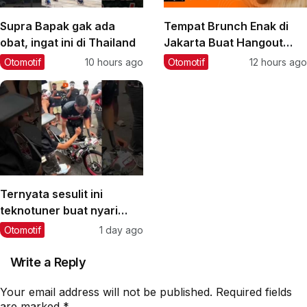
Supra Bapak gak ada
Tempat Brunch Enak di
obat, ingat ini di Thailand
Jakarta Buat Hangout
Saat Weekend
Otomotif
10 hours ago
Otomotif
12 hours ago
Ternyata sesulit ini
teknotuner buat nyari
lawan yang sepadan‼️
Otomotif
1 day ago
#teknotuner #dragbike
Write a Reply
Your email address will not be published.
Required fields
are marked
*