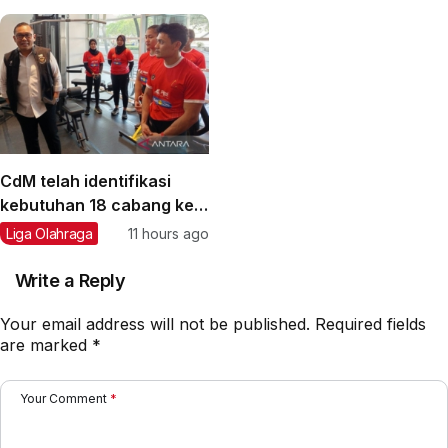
CdM telah identifikasi
kebutuhan 18 cabang ke
Asian Games 2026
Liga Olahraga
11 hours ago
Write a Reply
Your email address will not be published.
Required fields
are marked
*
Your Comment
*