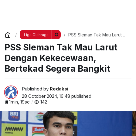
PSS Sleman Tak Mau Larut
Liga Olahraga
Dengan Kekecewaan,
PSS Sleman Tak Mau Larut
Bertekad Segera Bangkit
Dengan Kekecewaan,
Bertekad Segera Bangkit
Published by
Redaksi
28 October 2024, 16:48
published
1min, 19sc
142