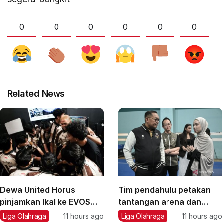
0
0
0
0
0
0
Related News
Dewa United Horus
Tim pendahulu petakan
pinjamkan Ikal ke EVOS
tantangan arena dan
Divine
transportasi Asian Games
Liga Olahraga
11 hours ago
Liga Olahraga
11 hours ago