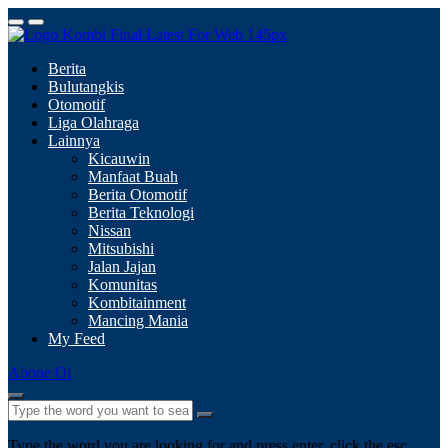
Berita
Bulutangkis
Otomotif
Liga Olahraga
Lainnya
Kicauwin
Manfaat Buah
Berita Otomotif
Berita Teknologi
Nissan
Mitsubishi
Jalan Jajan
Komunitas
Kombitainment
Mancing Mania
My Feed
Abone Ol
Type the word you are looking for and press enter, click the esc