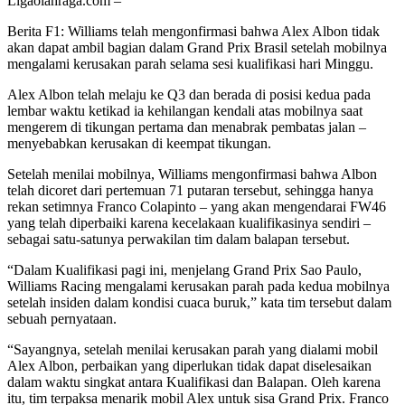
Ligaolahraga.com –
Berita F1: Williams telah mengonfirmasi bahwa Alex Albon tidak
akan dapat ambil bagian dalam Grand Prix Brasil setelah mobilnya
mengalami kerusakan parah selama sesi kualifikasi hari Minggu.
Alex Albon telah melaju ke Q3 dan berada di posisi kedua pada
lembar waktu ketikad ia kehilangan kendali atas mobilnya saat
mengerem di tikungan pertama dan menabrak pembatas jalan –
menyebabkan kerusakan di keempat tikungan.
Setelah menilai mobilnya, Williams mengonfirmasi bahwa Albon
telah dicoret dari pertemuan 71 putaran tersebut, sehingga hanya
rekan setimnya Franco Colapinto – yang akan mengendarai FW46
yang telah diperbaiki karena kecelakaan kualifikasinya sendiri –
sebagai satu-satunya perwakilan tim dalam balapan tersebut.
“Dalam Kualifikasi pagi ini, menjelang Grand Prix Sao Paulo,
Williams Racing mengalami kerusakan parah pada kedua mobilnya
setelah insiden dalam kondisi cuaca buruk,” kata tim tersebut dalam
sebuah pernyataan.
“Sayangnya, setelah menilai kerusakan parah yang dialami mobil
Alex Albon, perbaikan yang diperlukan tidak dapat diselesaikan
dalam waktu singkat antara Kualifikasi dan Balapan. Oleh karena
itu, tim terpaksa menarik mobil Alex untuk sisa Grand Prix. Franco