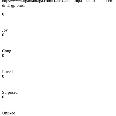
https://www.ligaolahraga.com/f1/alex-albon-dipastikan-bakal-absen-
di-f1-gp-brasil
0
Joy
0
Cong.
0
Loved
0
Surprised
0
Unliked