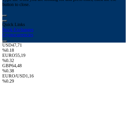
button to close.
Quick Links
Stock Exchanges
Cryptocurrencies
USD
47,71
%0.18
EURO
55,19
%0.32
GBP
64,48
%0.38
EURO/USD
1,16
%0.29