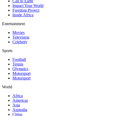
Call to Earth
Impact Your World
Freedom Project
Inside Africa
Entertainment
Movies
Television
Celebrity
Sports
Football
Tennis
Olympics
Motorsport
Motorsport
World
Africa
Americas
Asia
Australia
China