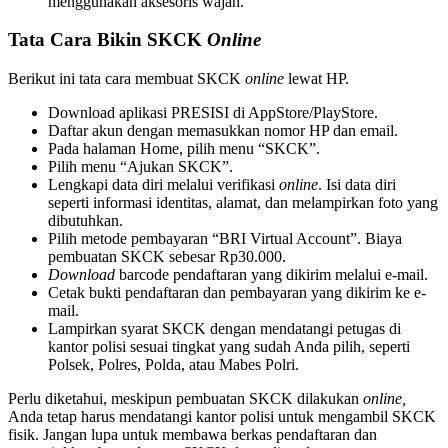
menggunakan aksesoris wajah.
Tata Cara Bikin SKCK
Online
Berikut ini tata cara membuat SKCK
online
lewat HP.
Download aplikasi PRESISI di AppStore/PlayStore.
Daftar akun dengan memasukkan nomor HP dan email.
Pada halaman Home, pilih menu “SKCK”.
Pilih menu “Ajukan SKCK”.
Lengkapi data diri melalui verifikasi
online
. Isi data diri
seperti informasi identitas, alamat, dan melampirkan foto yang
dibutuhkan.
Pilih metode pembayaran “BRI Virtual Account”. Biaya
pembuatan SKCK sebesar Rp30.000.
Download
barcode pendaftaran yang dikirim melalui e-mail.
Cetak bukti pendaftaran dan pembayaran yang dikirim ke e-
mail.
Lampirkan syarat SKCK dengan mendatangi petugas di
kantor polisi sesuai tingkat yang sudah Anda pilih, seperti
Polsek, Polres, Polda, atau Mabes Polri.
Perlu diketahui, meskipun pembuatan SKCK dilakukan
online,
Anda tetap harus mendatangi kantor polisi untuk mengambil SKCK
fisik. Jangan lupa untuk membawa berkas pendaftaran dan