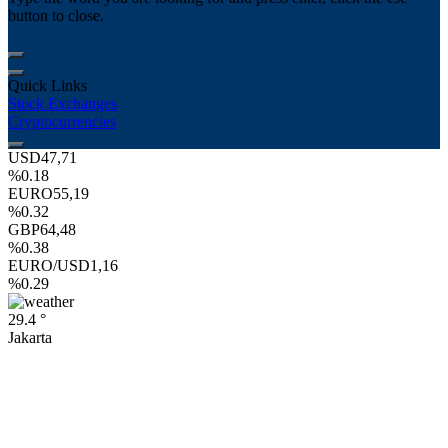
button to close.
Quick Links
Stock Exchanges
Cryptocurrencies
USD
47,71
%0.18
EURO
55,19
%0.32
GBP
64,48
%0.38
EURO/USD
1,16
%0.29
29.4 °
Jakarta