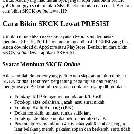
Untuk Anda yang mau daftar ojol, jangan lupa buat bikin SKCK,
ya! Untungnya saat ini bikin SKCK lebih mudah dan cepat. Berikut
cara bikin SKCK
online
lewat HP.
Cara Bikin SKCK Lewat PRESISI
Untuk memudahkan akses ke layanan kepolisian, termasuk
membuat SKCK, POLRI meluncurkan aplikasi PRESISI yang bisa
Anda download di AppStore atau PlayStore. Berikut ini cara bikin
SKCK
online
lewat aplikasi PRESISI.
Syarat Membuat SKCK
Online
Ada sejumlah dokumen yang perlu Anda siapkan untuk membuat
SKCK
online
. Dokumen bergantung pada tujuan dan tempat
mengurusnya. Berikut ini persyaratan dokumen yang dibutuhkan.
Fotokopi KTP dengan menunjukkan KTP asli.
Fotokopi akte kelahiran, ijazah, atau surat nikah.
Fotokopi Kartu Keluarga (KK).
Dokumen sidik jari atau rumus sidik jari.
Fotokopi identitas lain jika belum memiliki KTP.
Pas foto berwarna ukuran 4 x 6 sebanyak 6 lembar dengan
latar belakang merah, pakaian sopan dan berkerah, serta tidak