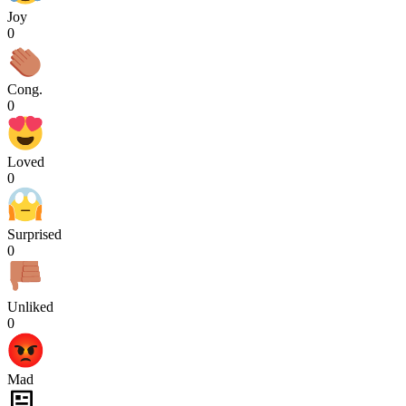
Joy
0
Cong.
0
Loved
0
Surprised
0
Unliked
0
Mad