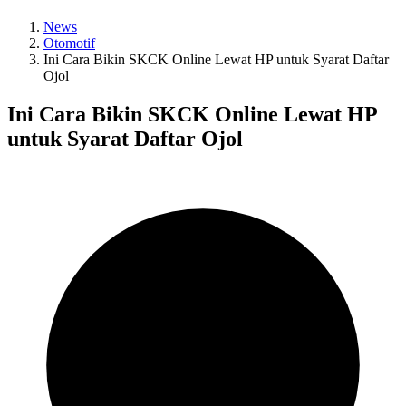
Blood+Bone Kembali Hadir di Bali dengan Toko Terbarunya!
News
9:48
Otomotif
Hot! Destinasi Terbaru di Bekasi untuk Olahraga & Kebugaran
Ini Cara Bikin SKCK Online Lewat HP untuk Syarat Daftar
9:48
Ojol
Quality Time! Ini 6 Aktivitas Date Night untuk Pasangan
9:48
Ini Cara Bikin SKCK Online Lewat HP
Seru! Ini 5 Destinasi Mountain Getaway untuk Liburan
untuk Syarat Daftar Ojol