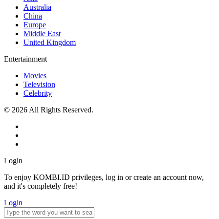
Australia
China
Europe
Middle East
United Kingdom
Entertainment
Movies
Television
Celebrity
© 2026 All Rights Reserved.
Login
To enjoy KOMBI.ID privileges, log in or create an account now,
and it's completely free!
Login