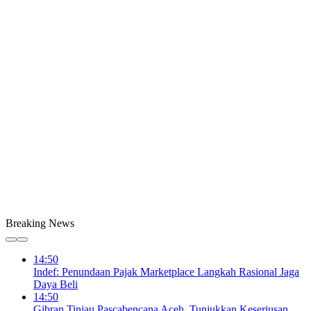
Breaking News
14:50
Indef: Penundaan Pajak Marketplace Langkah Rasional Jaga
Daya Beli
14:50
Gibran Tinjau Pascabencana Aceh, Tunjukkan Keseriusan