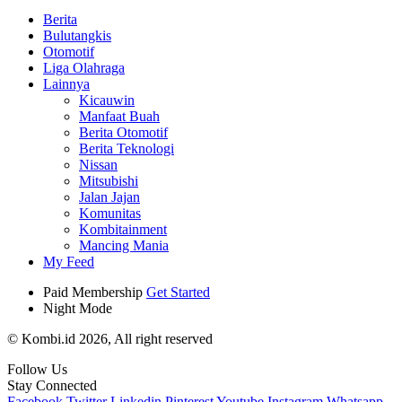
Berita
Bulutangkis
Otomotif
Liga Olahraga
Lainnya
Kicauwin
Manfaat Buah
Berita Otomotif
Berita Teknologi
Nissan
Mitsubishi
Jalan Jajan
Komunitas
Kombitainment
Mancing Mania
My Feed
Paid Membership
Get Started
Night Mode
© Kombi.id 2026, All right reserved
Follow Us
Stay Connected
Facebook
Twitter
Linkedin
Pinterest
Youtube
Instagram
Whatsapp