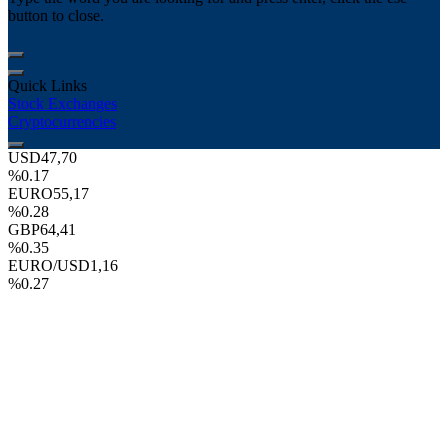
button to close.
Quick Links
Stock Exchanges
Cryptocurrencies
USD
47,70
%0.17
EURO
55,17
%0.28
GBP
64,41
%0.35
EURO/USD
1,16
%0.27