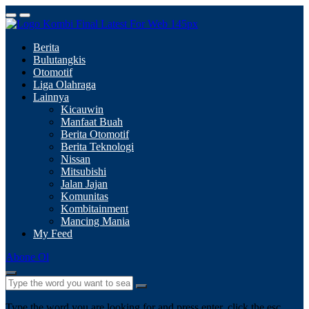
Berita
Bulutangkis
Otomotif
Liga Olahraga
Lainnya
Kicauwin
Manfaat Buah
Berita Otomotif
Berita Teknologi
Nissan
Mitsubishi
Jalan Jajan
Komunitas
Kombitainment
Mancing Mania
My Feed
Abone Ol
Type the word you are looking for and press enter, click the esc