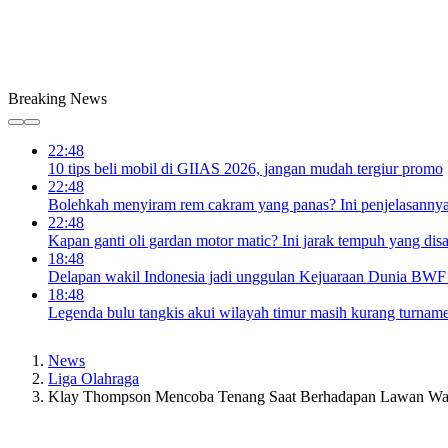
Breaking News
22:48
10 tips beli mobil di GIIAS 2026, jangan mudah tergiur promo
22:48
Bolehkah menyiram rem cakram yang panas? Ini penjelasanny
22:48
Kapan ganti oli gardan motor matic? Ini jarak tempuh yang dis
18:48
Delapan wakil Indonesia jadi unggulan Kejuaraan Dunia BWF
18:48
Legenda bulu tangkis akui wilayah timur masih kurang turnam
News
Liga Olahraga
Klay Thompson Mencoba Tenang Saat Berhadapan Lawan War