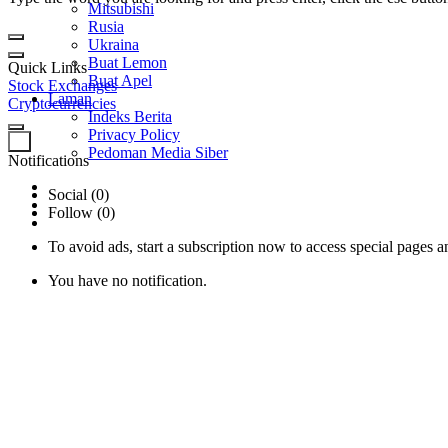
Mitsubishi
Rusia
Ukraina
Buat Lemon
Quick Links
Buat Apel
Stock Exchanges
Laman
Cryptocurrencies
Indeks Berita
Privacy Policy
0
Pedoman Media Siber
Notifications
Social (0)
Follow (0)
To avoid ads, start a subscription now to access special pages an
You have no notification.