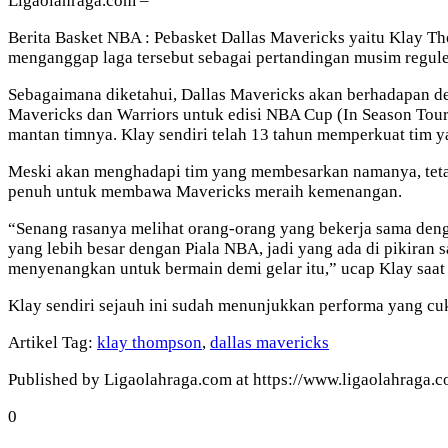
Ligaolahraga.com –
Berita Basket NBA : Pebasket Dallas Mavericks yaitu Klay T
menganggap laga tersebut sebagai pertandingan musim regule
Sebagaimana diketahui, Dallas Mavericks akan berhadapan de
Mavericks dan Warriors untuk edisi NBA Cup (In Season Tou
mantan timnya. Klay sendiri telah 13 tahun memperkuat tim ya
Meski akan menghadapi tim yang membesarkan namanya, tetapi
penuh untuk membawa Mavericks meraih kemenangan.
“Senang rasanya melihat orang-orang yang bekerja sama denga
yang lebih besar dengan Piala NBA, jadi yang ada di pikiran
menyenangkan untuk bermain demi gelar itu,” ucap Klay saat
Klay sendiri sejauh ini sudah menunjukkan performa yang c
Artikel Tag:
klay thompson
,
dallas mavericks
Published by Ligaolahraga.com at https://www.ligaolahraga
0