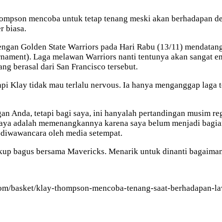
hompson mencoba untuk tetap tenang meski akan berhadapan de
r biasa.
ngan Golden State Warriors pada Hari Rabu (13/11) mendatang
rnament). Laga melawan Warriors nanti tentunya akan sangat
ng berasal dari San Francisco tersebut.
 Klay tidak mau terlalu nervous. Ia hanya menganggap laga te
n Anda, tetapi bagi saya, ini hanyalah pertandingan musim reg
 saya adalah memenangkannya karena saya belum menjadi bagian
 diwawancara oleh media setempat.
ukup bagus bersama Mavericks. Menarik untuk dinanti bagaima
.com/basket/klay-thompson-mencoba-tenang-saat-berhadapan-l