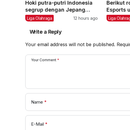
Hoki putra-putri Indonesia
Berikut 
segrup dengan Jepang
Esports 
pada Asian Games 2026
ke-18
Liga Olahraga
12 hours ago
Liga Olahra
Write a Reply
Your email address will not be published.
Requi
Your Comment
*
Name
*
E-Mail
*