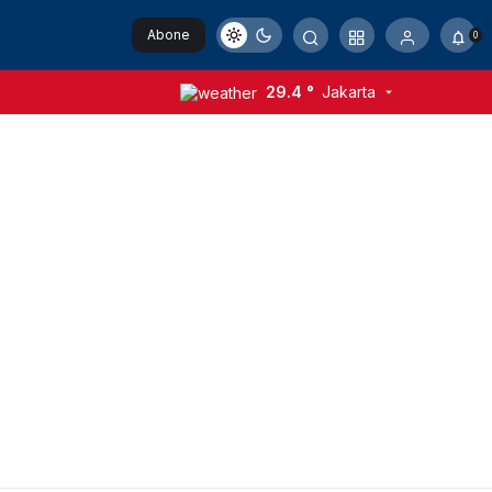
Abone
0
Ol
29.4 °
Jakarta