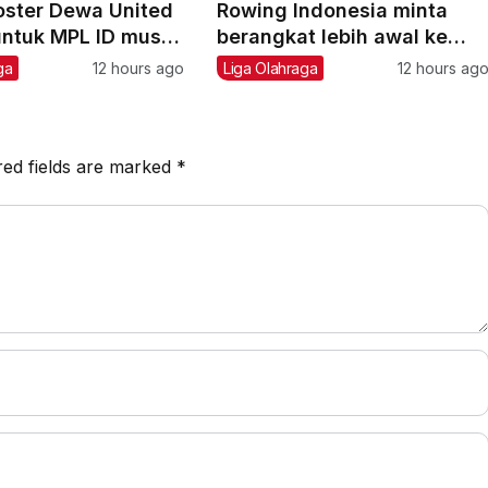
roster Dewa United
Rowing Indonesia minta
untuk MPL ID musim
berangkat lebih awal ke
Asian Games 2026
ga
12 hours ago
Liga Olahraga
12 hours ag
red fields are marked
*