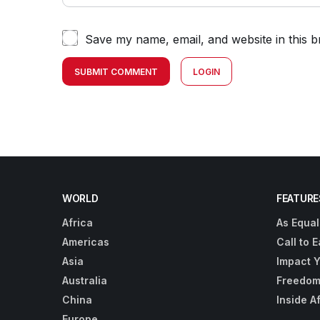
Save my name, email, and website in this b
SUBMIT COMMENT
LOGIN
WORLD
FEATURE
Africa
As Equal
Americas
Call to E
Asia
Impact 
Australia
Freedom
China
Inside A
Europe