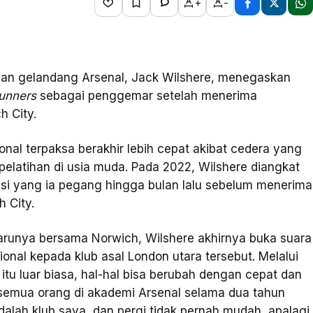
+
-
i dan gelandang Arsenal, Jack Wilshere, menegaskan
unners
sebagai penggemar setelah menerima
h City.
onal terpaksa berakhir lebih cepat akibat cedera yang
pelatihan di usia muda. Pada 2022, Wilshere diangkat
sisi yang ia pegang hingga bulan lalu sebelum menerima
 City.
arunya bersama Norwich, Wilshere akhirnya buka suara
al kepada klub asal London utara tersebut. Melalui
itu luar biasa, hal-hal bisa berubah dengan cepat dan
semua orang di akademi Arsenal selama dua tahun
alah klub saya, dan pergi tidak pernah mudah, apalagi