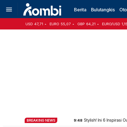
Berita
Bulutangkis
Oto
USD
47,71
EURO
55,07
GBP
64,21
EURO/USD
1,1
Stylish! Ini 6 Inspirasi
9:48
BREAKING NEWS