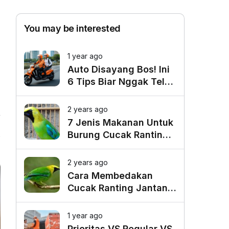
You may be interested
1 year ago
Auto Disayang Bos! Ini
6 Tips Biar Nggak Telat
Datang ke Kantor
2 years ago
7 Jenis Makanan Untuk
Burung Cucak Ranting
9
Agar Gacor
2 years ago
Cara Membedakan
Cucak Ranting Jantan
Dan Betina
1 year ago
Prioritas VS Regular VS