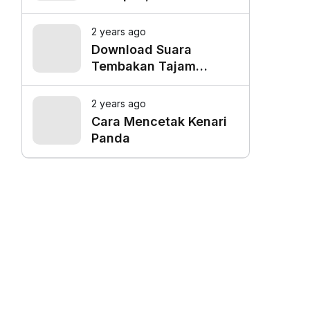
Favorit untuk Mangkal
Driver Online
2 years ago
Download Suara
Tembakan Tajam
Burung Siri Siri Gacor
Mp3
2 years ago
Cara Mencetak Kenari
Panda