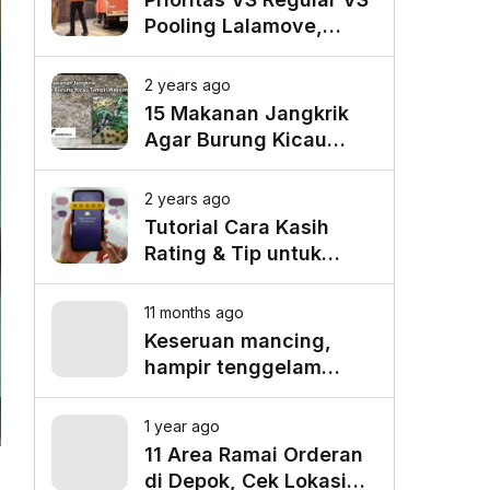
Pooling Lalamove,
Mana yang Paling
Cocok untuk Kebutuhan
2 years ago
Anda?
15 Makanan Jangkrik
Agar Burung Kicau
Tampil Maksimal
2 years ago
Tutorial Cara Kasih
Rating & Tip untuk
Driver Lalamove Ride
11 months ago
Keseruan mancing,
hampir tenggelam
gara-gara belut besar
1 year ago
11 Area Ramai Orderan
di Depok, Cek Lokasi