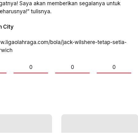
ngatnya! Saya akan memberikan segalanya untuk
harusnya!” tulisnya.
 City
w.ligaolahraga.com/bola/jack-wilshere-tetap-setia-
rwich
0
0
0