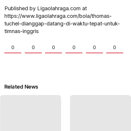
Published by Ligaolahraga.com at
https://www.ligaolahraga.com/bola/thomas-
tuchel-dianggap-datang-di-waktu-tepat-untuk-
timnas-inggris
0
0
0
0
0
0
Related News