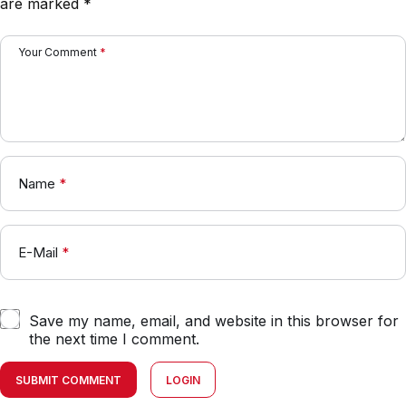
are marked
*
Your Comment
*
Name
*
E-Mail
*
Save my name, email, and website in this browser for
the next time I comment.
SUBMIT COMMENT
LOGIN