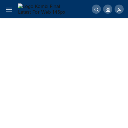
Thomas Tuchel Dianggap Datang di Waktu
Tepat untuk Timnas Inggris
Comment
Share