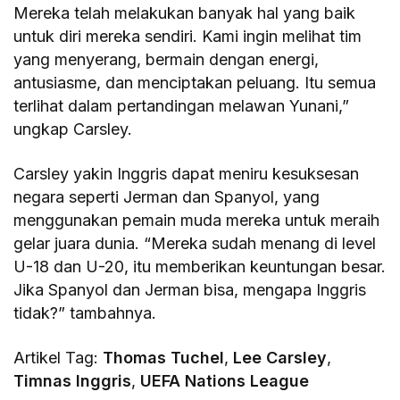
Mereka telah melakukan banyak hal yang baik
untuk diri mereka sendiri. Kami ingin melihat tim
yang menyerang, bermain dengan energi,
antusiasme, dan menciptakan peluang. Itu semua
terlihat dalam pertandingan melawan Yunani,”
ungkap Carsley.
Carsley yakin Inggris dapat meniru kesuksesan
negara seperti Jerman dan Spanyol, yang
menggunakan pemain muda mereka untuk meraih
gelar juara dunia. “Mereka sudah menang di level
U-18 dan U-20, itu memberikan keuntungan besar.
Jika Spanyol dan Jerman bisa, mengapa Inggris
tidak?” tambahnya.
Artikel Tag:
Thomas Tuchel
,
Lee Carsley
,
Timnas Inggris
,
UEFA Nations League