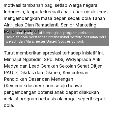
motivasi tambahan bagi setiap warga negara
Indonesia, tanpa terkecuali anak-anak untuk terus
mengembangkan masa depan sepak bola Tanah
Air,” jelas Dian Ramadianti, Senior Marketing
Manager Biskuat.
Anak-anak yang terpilih mengikuti program pelatihan
sekolah bola berstandar internasional berfoto bersama para
pelatih dari Manchester United Soccer School.
Turut memberikan apresiasi terhadap inisiatif ini,
Minhajul Ngabidin, SPd, MSi, Widyaprada Ahli
Madya dan Lead Gerakan Sekolah Sehat Ditjen
PAUD, Dikdas dan Dikmen, Kementerian
Pendidikan Dasar dan Menengah
(Kemendikdasmen) pun setuju bahwa
pengembangan potensi anak dapat dilakukan
melalui program berbasis olahraga, seperti sepak
bola.