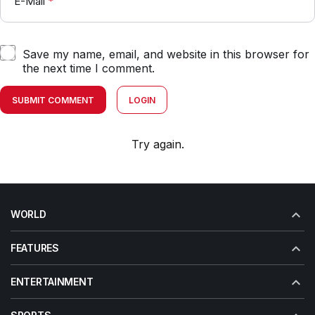
E-Mail
*
Save my name, email, and website in this browser for
the next time I comment.
SUBMIT COMMENT
LOGIN
Try again.
WORLD
FEATURES
ENTERTAINMENT