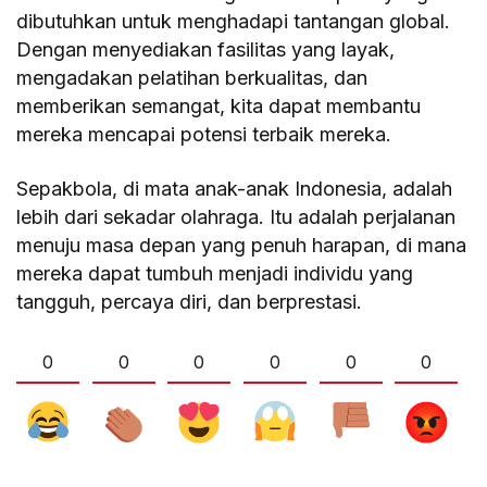
dibutuhkan untuk menghadapi tantangan global.
Dengan menyediakan fasilitas yang layak,
mengadakan pelatihan berkualitas, dan
memberikan semangat, kita dapat membantu
mereka mencapai potensi terbaik mereka.
Sepakbola, di mata anak-anak Indonesia, adalah
lebih dari sekadar olahraga. Itu adalah perjalanan
menuju masa depan yang penuh harapan, di mana
mereka dapat tumbuh menjadi individu yang
tangguh, percaya diri, dan berprestasi.
0
0
0
0
0
0