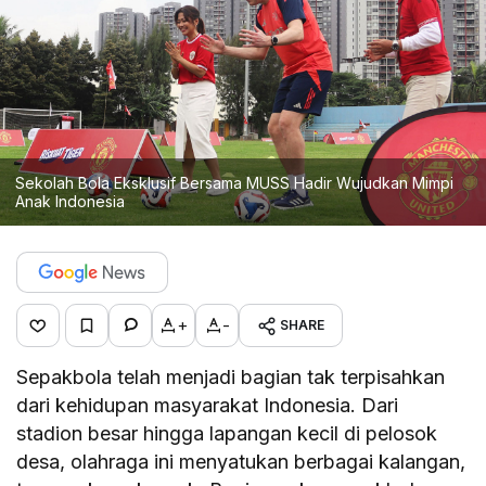
Sekolah Bola Eksklusif Bersama MUSS Hadir Wujudkan Mimpi
Anak Indonesia
+
-
SHARE
S
epakbola telah menjadi bagian tak terpisahkan
dari kehidupan masyarakat Indonesia. Dari
stadion besar hingga lapangan kecil di pelosok
desa, olahraga ini menyatukan berbagai kalangan,