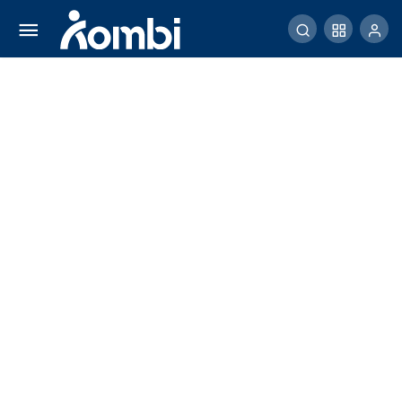
Sekolah Bola Eksklusif Bersama MUSS Hadir
Wujudkan Mimpi Anak Indonesia
Comment