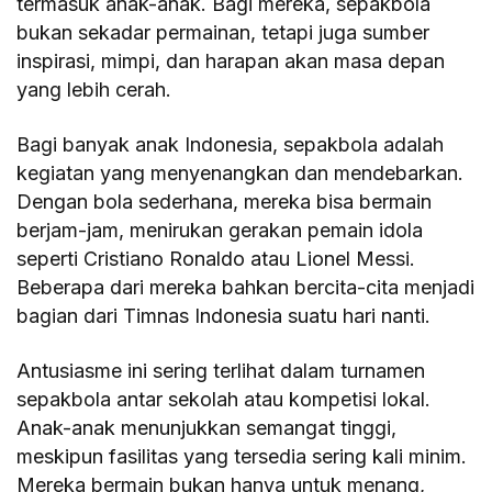
termasuk anak-anak. Bagi mereka, sepakbola
bukan sekadar permainan, tetapi juga sumber
inspirasi, mimpi, dan harapan akan masa depan
yang lebih cerah.
Bagi banyak anak Indonesia, sepakbola adalah
kegiatan yang menyenangkan dan mendebarkan.
Dengan bola sederhana, mereka bisa bermain
berjam-jam, menirukan gerakan pemain idola
seperti Cristiano Ronaldo atau Lionel Messi.
Beberapa dari mereka bahkan bercita-cita menjadi
bagian dari Timnas Indonesia suatu hari nanti.
Antusiasme ini sering terlihat dalam turnamen
sepakbola antar sekolah atau kompetisi lokal.
Anak-anak menunjukkan semangat tinggi,
meskipun fasilitas yang tersedia sering kali minim.
Mereka bermain bukan hanya untuk menang,