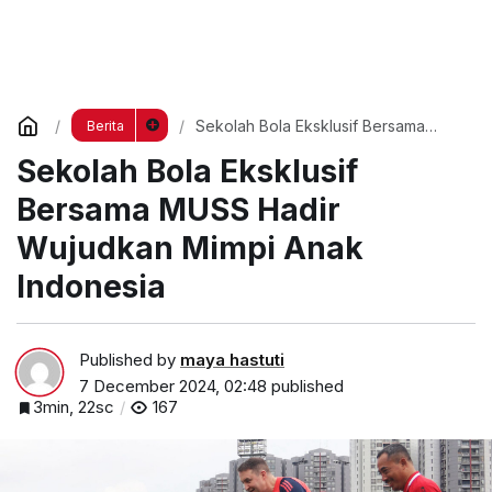
Sekolah Bola Eksklusif Bersama
Berita
MUSS Hadir Wujudkan Mimpi Anak
Sekolah Bola Eksklusif
Indonesia
Bersama MUSS Hadir
Wujudkan Mimpi Anak
Indonesia
Published by
maya hastuti
7 December 2024, 02:48
published
3min, 22sc
167