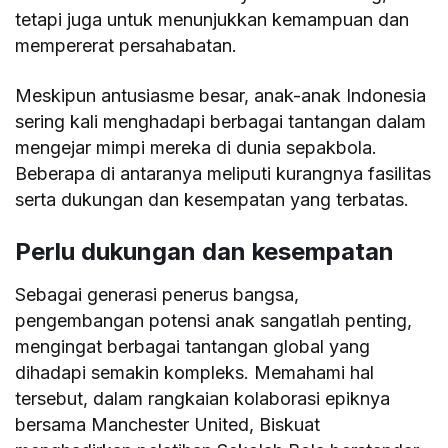
tetapi juga untuk menunjukkan kemampuan dan
mempererat persahabatan.
Meskipun antusiasme besar, anak-anak Indonesia
sering kali menghadapi berbagai tantangan dalam
mengejar mimpi mereka di dunia sepakbola.
Beberapa di antaranya meliputi kurangnya fasilitas
serta dukungan dan kesempatan yang terbatas.
Perlu dukungan dan kesempatan
Sebagai generasi penerus bangsa,
pengembangan potensi anak sangatlah penting,
mengingat berbagai tantangan global yang
dihadapi semakin kompleks. Memahami hal
tersebut, dalam rangkaian kolaborasi epiknya
bersama Manchester United, Biskuat