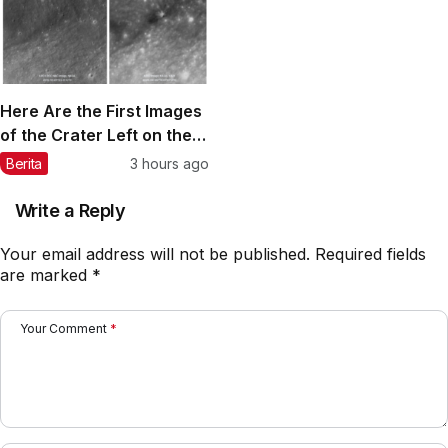
Here Are the First Images
of the Crater Left on the
Moon by SpaceX’s Rocket
Berita
3 hours ago
Write a Reply
Your email address will not be published.
Required fields
are marked
*
Your Comment
*