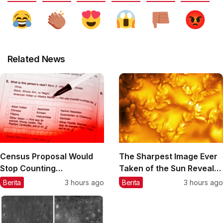
Related News
Census Proposal Would
The Sharpest Image Ever
Stop Counting
Taken of the Sun Reveals
Undocumented
a Hidden Phenomenon
Berita
3 hours ago
Berita
3 hours ago
Immigrants—and Ignore
Race and Sexual
Orientation