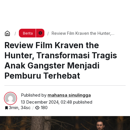
Review Film Kraven the Hunter,
Berita
Transformasi Tragis Anak Gangster
Review Film Kraven the
Menjadi Pemburu Terhebat
Hunter, Transformasi Tragis
Anak Gangster Menjadi
Pemburu Terhebat
Published by
mahansa sinulingga
13 December 2024, 02:48
published
3min, 34sc
180