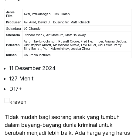
Jenis
Aksi, Petualangan, Fiksi Ilmiah
Film
Produser
Avi Arad, David B. Householter, Matt Tolmach
Sutradara
JC Chandor
Skenario
Richard Wenk, Art Marcum, Matt Holloway
Aaron Taylor-Johnson, Russell Crowe, Fred Hechinger, Ariana DeBose,
Pemeran
Christopher Abbott, Alessandro Nivola, Levi Miller, Chi Lewis-Parry,
Billy Barratt, Yuri Kolokolnikov, Jessica Zhou
Rilisan
Columbia Pictures
11 Desember 2024
127 Menit
D17+
Tidak mudah bagi seorang anak yang tumbuh
dalam bayang-bayang dunia kriminal untuk
berubah menjadi lebih baik. Ada harga yang harus