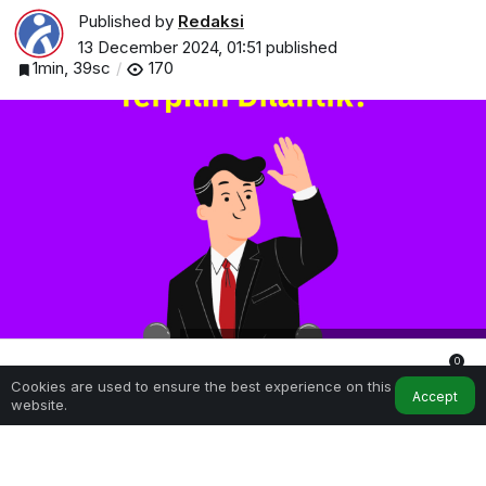
Published by
Redaksi
13 December 2024, 01:51
published
1min, 39sc
170
Kapan Kepala Daerah Terpilih Dilantik?
0
Cookies are used to ensure the best experience on this
Home
My Account
Notifications
Accept
website.
SHARE