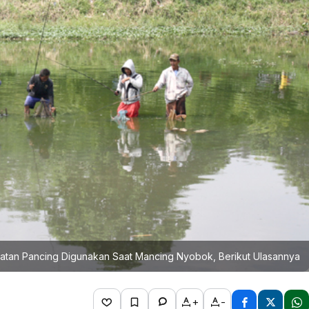
latan Pancing Digunakan Saat Mancing Nyobok, Berikut Ulasannya
+
-