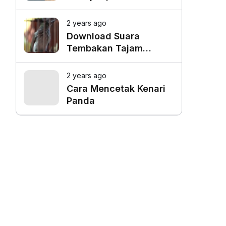
Favorit untuk Mangkal
Driver Online
2 years ago
Download Suara
Tembakan Tajam
Burung Siri Siri Gacor
Mp3
2 years ago
Cara Mencetak Kenari
Panda