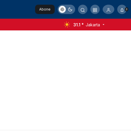
Abone
0
Ol
31.1 °
Jakarta