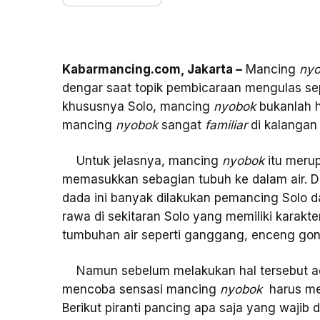
Kabarmancing.com, Jakarta –
Mancing
ny
dengar saat topik pembicaraan mengulas se
khususnya Solo, mancing
nyobok
bukanlah h
mancing
nyobok
sangat
familiar
di kalanga
Untuk jelasnya, mancing
nyobok
itu meru
memasukkan sebagian tubuh ke dalam air. D
dada ini banyak dilakukan pemancing Solo 
rawa di sekitaran Solo yang memiliki karak
tumbuhan air seperti ganggang, enceng gond
Namun sebelum melakukan hal tersebut ada
mencoba sensasi mancing
nyobok
harus mem
Berikut piranti pancing apa saja yang wajib d