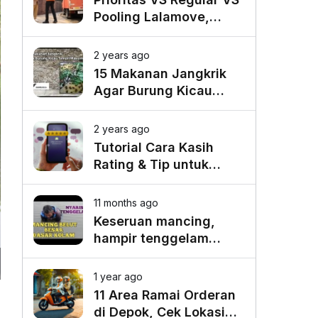
Pooling Lalamove,
Mana yang Paling
Cocok untuk Kebutuhan
2 years ago
Anda?
15 Makanan Jangkrik
Agar Burung Kicau
Tampil Maksimal
2 years ago
Tutorial Cara Kasih
Rating & Tip untuk
Driver Lalamove Ride
11 months ago
Keseruan mancing,
hampir tenggelam
gara-gara belut besar
1 year ago
11 Area Ramai Orderan
di Depok, Cek Lokasi