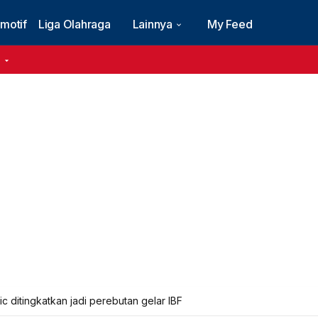
motif
Liga Olahraga
Lainnya
My Feed
6
nesia panen medali di turnamen Asia