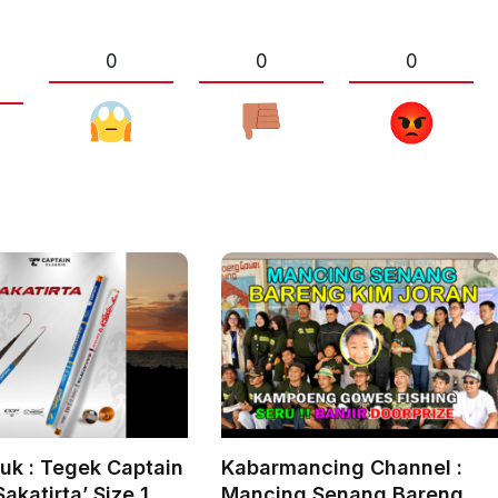
0
0
0
duk : Tegek Captain
Kabarmancing Channel :
Sakatirta’ Size 1,80
Mancing Senang Bareng