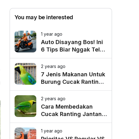
You may be interested
1 year ago
Auto Disayang Bos! Ini
6 Tips Biar Nggak Telat
Datang ke Kantor
2 years ago
7 Jenis Makanan Untuk
Burung Cucak Ranting
1
Agar Gacor
2 years ago
Cara Membedakan
Cucak Ranting Jantan
Dan Betina
1 year ago
Prioritas VS Regular VS