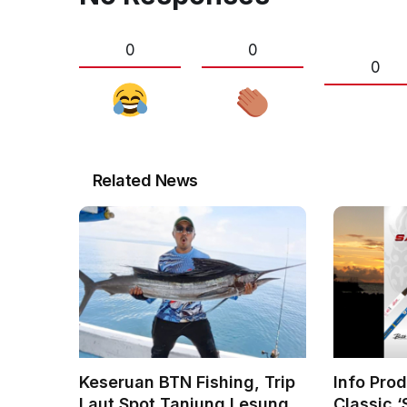
0
0
0
Related News
Keseruan BTN Fishing, Trip
Info Pro
Laut Spot Tanjung Lesung,
Classic ‘