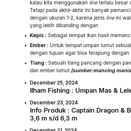
kalau kita menggunakan
line
terlalu besar 
Tetapi pada akhir-akhir ini banyak pema
dengan ukuran 1-2, karena jenis
line
ini wa
yang lebih dibanding dengan
Kepis :
Sebagai tempat ikan hasil memanc
Ember :
Untuk tempat umpan lumut sebuah
dengan tujuan agar bisa terapung dengan 
Tiang :
Sebuah tiang pancang dengan panj
dan ember lumut.
(sumber:mancing mania
December 25, 2024
Ilham Fishing : Umpan Mas & Lele
December 23, 2024
Info Produk : Captain Dragon & B
3,6 m s/d 6,3 m
December 21, 2024