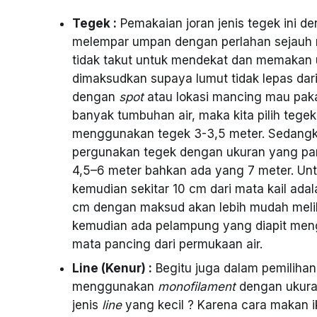
Tegek :
Pemakaian joran jenis tegek ini 
melempar umpan dengan perlahan sejauh 
tidak takut untuk mendekat dan memakan u
dimaksudkan supaya lumut tidak lepas dari
dengan
spot
atau lokasi mancing mau paka
banyak tumbuhan air, maka kita pilih tege
menggunakan tegek 3-3,5 meter. Sedangkan
pergunakan tegek dengan ukuran yang p
4,5–6 meter bahkan ada yang 7 meter. Untu
kemudian sekitar 10 cm dari mata kail ada
cm dengan maksud akan lebih mudah melili
kemudian ada pelampung yang diapit me
mata pancing dari permukaan air.
Line (Kenur) :
Begitu juga dalam pemilihan
menggunakan
monofilament
dengan ukura
jenis
line
yang kecil ? Karena cara makan i