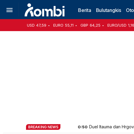
Berita
Bulutangkis
Oto
USD
47,59
EURO
55,11
GBP
64,25
EURO/USD
1,1
Atlet sepatu roda Indo
0:50
BREAKING NEWS