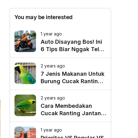
You may be interested
1 year ago
Auto Disayang Bos! Ini
6 Tips Biar Nggak Telat
Datang ke Kantor
2 years ago
7 Jenis Makanan Untuk
Burung Cucak Ranting
7
Agar Gacor
2 years ago
Cara Membedakan
Cucak Ranting Jantan
Dan Betina
1 year ago
Prioritas VS Regular VS