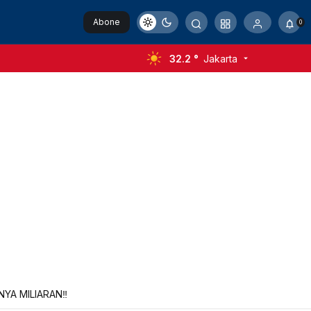
Abone
0
Ol
32.2 °
Jakarta
A MILIARAN‼️