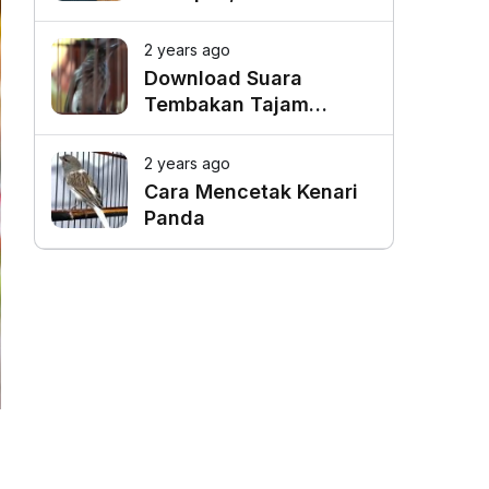
Favorit untuk Mangkal
Driver Online
2 years ago
Download Suara
Tembakan Tajam
Burung Siri Siri Gacor
Mp3
2 years ago
Cara Mencetak Kenari
Panda