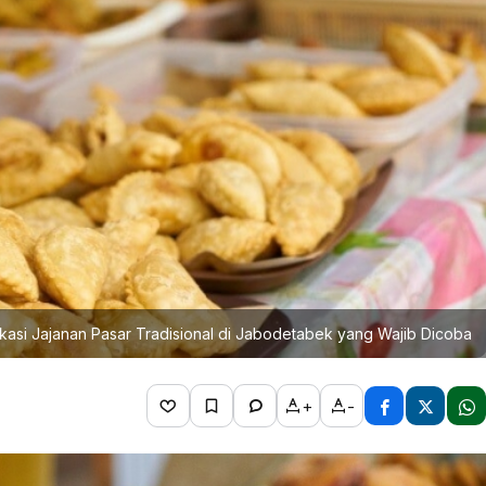
asi Jajanan Pasar Tradisional di Jabodetabek yang Wajib Dicoba
+
-