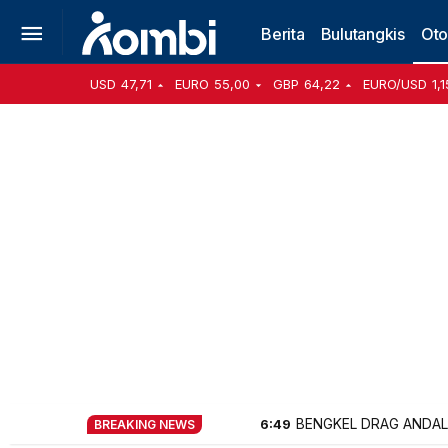
Berita
Bulutangkis
Oto
USD
47,71
EURO
55,00
GBP
64,22
EURO/USD
1,1
BENGKEL DRAG ANDAL
6:49
BREAKING NEWS