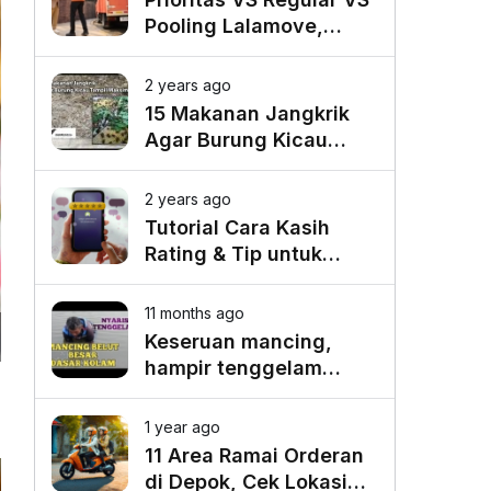
Pooling Lalamove,
Mana yang Paling
Cocok untuk Kebutuhan
2 years ago
Anda?
15 Makanan Jangkrik
Agar Burung Kicau
Tampil Maksimal
2 years ago
Tutorial Cara Kasih
Rating & Tip untuk
Driver Lalamove Ride
11 months ago
Keseruan mancing,
hampir tenggelam
gara-gara belut besar
1 year ago
11 Area Ramai Orderan
di Depok, Cek Lokasi