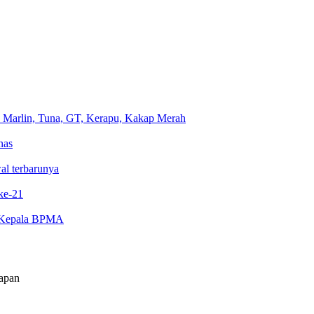
e Marlin, Tuna, GT, Kerapu, Kakap Merah
nas
al terbarunya
 ke-21
i Kepala BPMA
apan