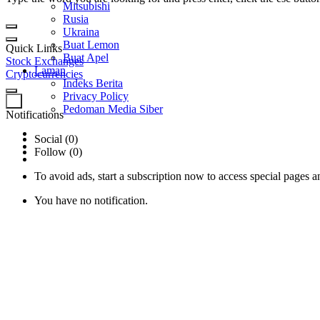
Mitsubishi
Rusia
Ukraina
Buat Lemon
Quick Links
Buat Apel
Stock Exchanges
Laman
Cryptocurrencies
Indeks Berita
Privacy Policy
0
Pedoman Media Siber
Notifications
Social (0)
Follow (0)
To avoid ads, start a subscription now to access special pages an
You have no notification.