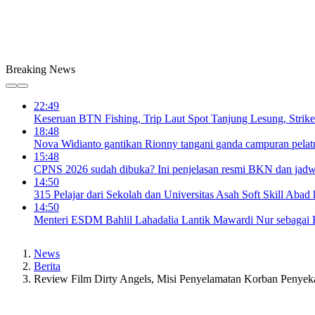
Breaking News
22:49
Keseruan BTN Fishing, Trip Laut Spot Tanjung Lesung, Strik
18:48
Nova Widianto gantikan Rionny tangani ganda campuran pelat
15:48
CPNS 2026 sudah dibuka? Ini penjelasan resmi BKN dan jadw
14:50
315 Pelajar dari Sekolah dan Universitas Asah Soft Skill Abad
14:50
Menteri ESDM Bahlil Lahadalia Lantik Mawardi Nur sebaga
News
Berita
Review Film Dirty Angels, Misi Penyelamatan Korban Penyek