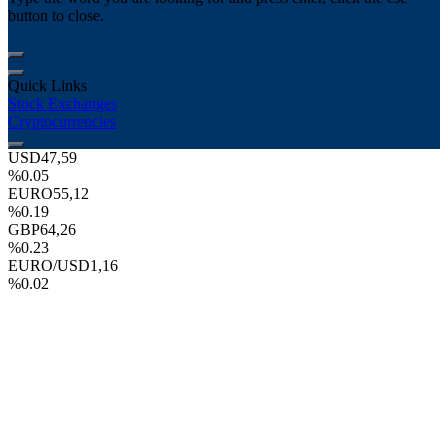
button to close.
Quick Links
Stock Exchanges
Cryptocurrencies
USD
47,59
%0.05
EURO
55,12
%0.19
GBP
64,26
%0.23
EURO/USD
1,16
%0.02