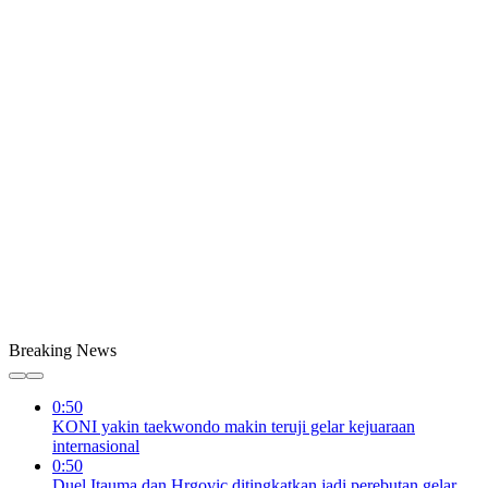
Breaking News
0:50
KONI yakin taekwondo makin teruji gelar kejuaraan
internasional
0:50
Duel Itauma dan Hrgovic ditingkatkan jadi perebutan gelar