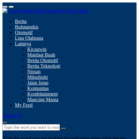
Berita
Bulutangkis
Otomotif
Liga Olahraga
Lainnya
Kicauwin
Manfaat Buah
Berita Otomotif
Berita Teknologi
Nissan
Mitsubishi
Jalan Jajan
Komunitas
Kombitainment
Mancing Mania
My Feed
Abone Ol
Type the word you are looking for and press enter, click the esc