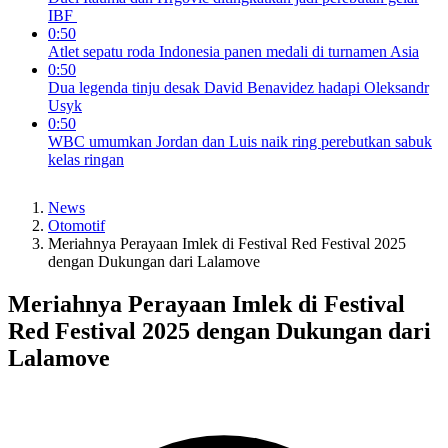
IBF
0:50
Atlet sepatu roda Indonesia panen medali di turnamen Asia
0:50
Dua legenda tinju desak David Benavidez hadapi Oleksandr
Usyk
0:50
WBC umumkan Jordan dan Luis naik ring perebutkan sabuk
kelas ringan
News
Otomotif
Meriahnya Perayaan Imlek di Festival Red Festival 2025
dengan Dukungan dari Lalamove
Meriahnya Perayaan Imlek di Festival
Red Festival 2025 dengan Dukungan dari
Lalamove