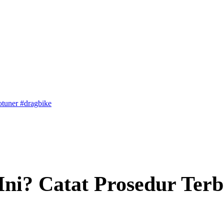
notuner #dragbike
FINAL | F.BAGOL MASIH JAGA NAMA BAIK PADEPOKAN T
ETER
 Perspektif Islam
Ini? Catat Prosedur Te