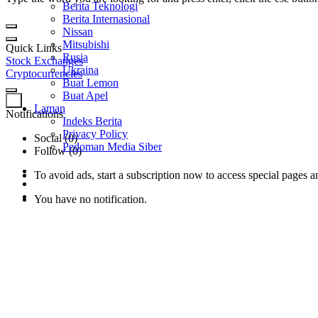
Berita Teknologi
Berita Internasional
Nissan
Mitsubishi
Quick Links
Rusia
Stock Exchanges
Ukraina
Cryptocurrencies
Buat Lemon
Buat Apel
0
Laman
Notifications
Indeks Berita
Privacy Policy
Social (0)
Pedoman Media Siber
Follow (0)
To avoid ads, start a subscription now to access special pages an
You have no notification.